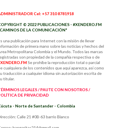
ADMINISTRADOR Cel: +57 310 8781918
COPYRIGHT © 2022 PUBLICACIONES - #XENDERO.FM
"CAMINOS DE LA COMUNICACIÓN"
s una publicación para Internet con la misión de llevar
nformación de primera mano sobre las noticias y hechos del
rea Metropolitana Colombia y el Mundo. Todos las marcas
egistradas son propiedad de la compañía respectiva o de
#XENDERO.FM
Se prohíbe la reproducción total o parcial
e cualquiera de los contenidos que aquí aparezca, así como
u traducción a cualquier idioma sin autorización escrita de
u titular.
TÉRMINOS LEGALES / PAUTE CON NOSOTROS /
POLÍTICA DE PRIVACIDAD
úcuta - Norte de Santander - Colombia
irección: Calle 21 #0B-63 barrio Blanco
orreo: hangaritac214@gmail.com