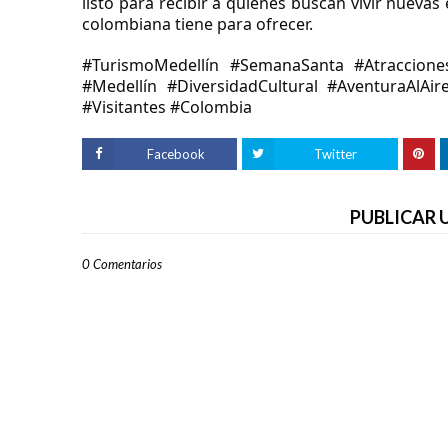
listo para recibir a quienes buscan vivir nuevas
colombiana tiene para ofrecer.
#TurismoMedellín #SemanaSanta #AtraccionesT
#Medellín #DiversidadCultural #AventuraAlA
#Visitantes #Colombia
Facebook
Twitter
PUBLICAR
0 Comentarios