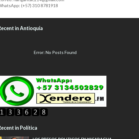
hatsApp: (+57) 310 8781918
Recent in Antioquía
Error: No Posts Found
ecent in Política