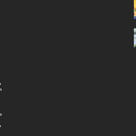
n
n
o
o