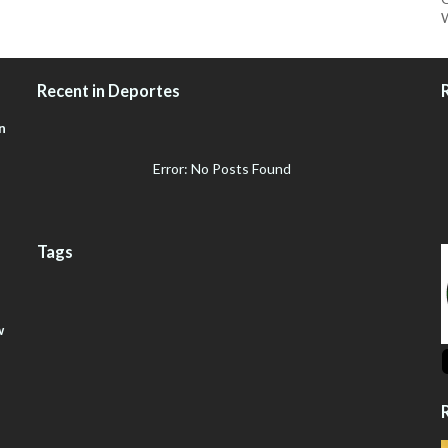
W
Recent in Deportes
n
Error: No Posts Found
Tags
w
R