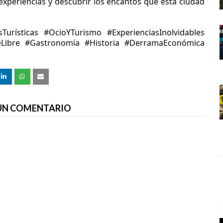
 experiencias y descubrir los encantos que esta ciudad
urísticas #OcioYTurismo #ExperienciasInolvidables
ireLibre #Gastronomía #Historia #DerramaEconómica
 UN COMENTARIO