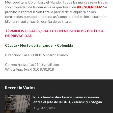
Metropolitana Colombia y el Mundo. Todos las marcas registradas
son propiedad de la compañía respectiva o de
#XENDERO.FM
Se
prohíbe la reproducción total o parcial de cualquiera de los
contenidos que aquí aparezca, así como su traducción a cualquier
idioma sin autorización escrita de su titular.
TÉRMINOS LEGALES / PAUTE CON NOSOTROS / POLÍTICA
DE PRIVACIDAD
Cúcuta - Norte de Santander - Colombia
Dirección: Calle 21 #0B-63 barrio Blanco
Correo: hangaritac214@gmail.com
WhatsApp: (+57) 310 8781918
Recent in Varios
Rusia bombardea Járkov previo a reunión
entre el jefe de la ONU, Zelenski y Erdogan
August 18, 2022