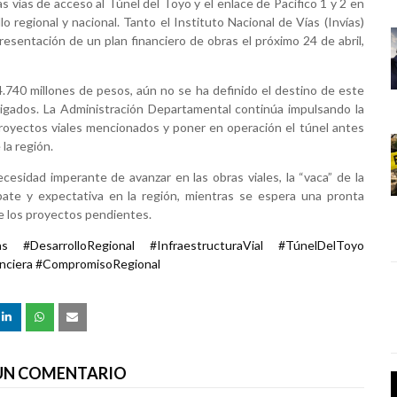
las vías de acceso al Túnel del Toyo y el enlace de Pacífico 1 y 2 en
o regional y nacional. Tanto el Instituto Nacional de Vías (Invías)
sentación de un plan financiero de obras el próximo 24 de abril,
4.740 millones de pesos, aún no se ha definido el destino de este
stigados. La Administración Departamental continúa impulsando la
s proyectos viales mencionados y poner en operación el túnel antes
 la región.
cesidad imperante de avanzar en las obras viales, la “vaca” de la
te y expectativa en la región, mientras se espera una pronta
 de los proyectos pendientes.
as #DesarrolloRegional #InfraestructuraVial #TúnelDelToyo
anciera #CompromisoRegional
 UN COMENTARIO