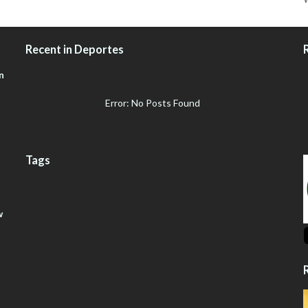
Recent in Deportes
n
Error: No Posts Found
Tags
w
R