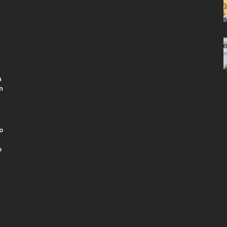
n
n
o
o