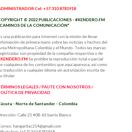
ADMINISTRADOR Cel: +57 310 8781918
COPYRIGHT © 2022 PUBLICACIONES - #XENDERO.FM
"CAMINOS DE LA COMUNICACIÓN"
s una publicación para Internet con la misión de llevar
nformación de primera mano sobre las noticias y hechos del
rea Metropolitana Colombia y el Mundo. Todos las marcas
egistradas son propiedad de la compañía respectiva o de
#XENDERO.FM
Se prohíbe la reproducción total o parcial
e cualquiera de los contenidos que aquí aparezca, así como
u traducción a cualquier idioma sin autorización escrita de
u titular.
TÉRMINOS LEGALES / PAUTE CON NOSOTROS /
POLÍTICA DE PRIVACIDAD
úcuta - Norte de Santander - Colombia
irección: Calle 21 #0B-63 barrio Blanco
orreo: hangaritac214@gmail.com
hatsApp: (+57) 310 8781918