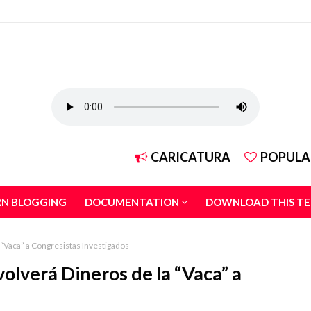
CARICATURA
POPULA
RN BLOGGING
DOCUMENTATION
DOWNLOAD THIS T
“Vaca” a Congresistas Investigados
lverá Dineros de la “Vaca” a