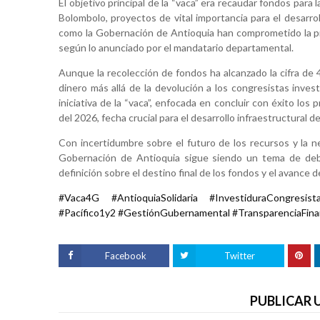
El objetivo principal de la “vaca” era recaudar fondos para 
Bolombolo, proyectos de vital importancia para el desarroll
como la Gobernación de Antioquia han comprometido la pre
según lo anunciado por el mandatario departamental.
Aunque la recolección de fondos ha alcanzado la cifra de 
dinero más allá de la devolución a los congresistas inve
iniciativa de la “vaca”, enfocada en concluir con éxito lo
del 2026, fecha crucial para el desarrollo infraestructural de
Con incertidumbre sobre el futuro de los recursos y la ne
Gobernación de Antioquia sigue siendo un tema de deba
definición sobre el destino final de los fondos y el avance
#Vaca4G #AntioquiaSolidaria #InvestiduraCongresist
#Pacífico1y2 #GestiónGubernamental #TransparenciaFin
Facebook
Twitter
PUBLICAR