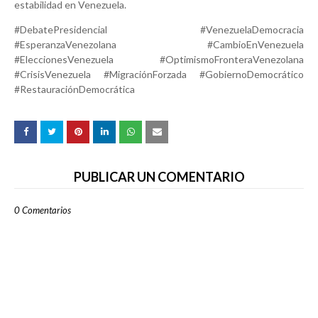
estabilidad en Venezuela.
#DebatePresidencial #VenezuelaDemocracia
#EsperanzaVenezolana #CambioEnVenezuela
#EleccionesVenezuela #OptimismoFronteraVenezolana
#CrisisVenezuela #MigraciónForzada #GobiernoDemocrático
#RestauraciónDemocrática
PUBLICAR UN COMENTARIO
0 Comentarios