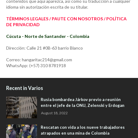
contenidos que aquí aparezca, así como su traducción a cualquier
idioma sin autorización escrita de su titular.
TÉRMINOS LEGALES / PAUTE CON NOSOTROS / POLÍTICA
DE PRIVACIDAD
Cúcuta - Norte de Santander - Colombia
Dirección: Calle 21 #0B-63 barrio Blanco
Correo: hangaritac214@gmail.com
WhatsApp: (+57) 310 8781918
Recent in Varios
Rusia bombardea Járkov previo a reunión
entre el jefe de la ONU, Zelenski y Erdogan
August 18, 2022
Rescatan con vida a los nueve trabajadores
atrapados en una mina de Colombia