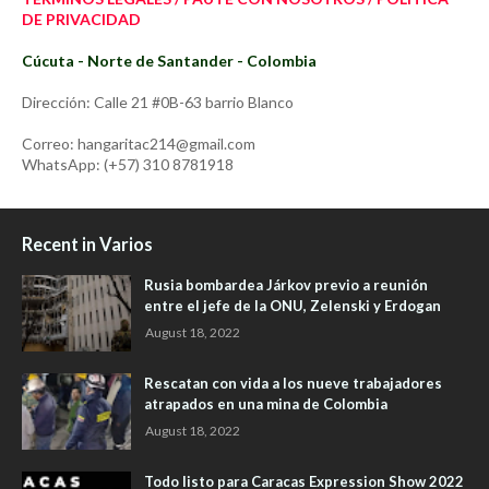
DE PRIVACIDAD
Cúcuta - Norte de Santander - Colombia
Dirección: Calle 21 #0B-63 barrio Blanco
Correo: hangaritac214@gmail.com
WhatsApp: (+57) 310 8781918
Recent in Varios
Rusia bombardea Járkov previo a reunión
entre el jefe de la ONU, Zelenski y Erdogan
August 18, 2022
Rescatan con vida a los nueve trabajadores
atrapados en una mina de Colombia
August 18, 2022
Todo listo para Caracas Expression Show 2022