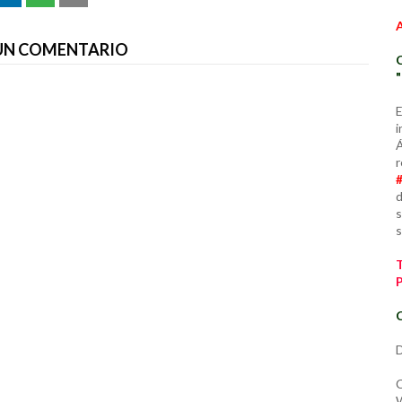
 UN COMENTARIO
E
i
Á
r
d
s
s
C
D
C
W