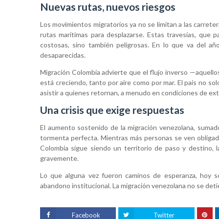
Nuevas rutas, nuevos riesgos
Los movimientos migratorios ya no se limitan a las carret
rutas marítimas para desplazarse. Estas travesías, que
costosas, sino también peligrosas. En lo que va del añ
desaparecidas.
Migración Colombia advierte que el flujo inverso —aquel
está creciendo, tanto por aire como por mar. El país no so
asistir a quienes retornan, a menudo en condiciones de ext
Una crisis que exige respuestas
El aumento sostenido de la migración venezolana, sumado 
tormenta perfecta. Mientras más personas se ven obligada
Colombia sigue siendo un territorio de paso y destino, l
gravemente.
Lo que alguna vez fueron caminos de esperanza, hoy son
abandono institucional. La migración venezolana no se detie
Facebook
Twitter