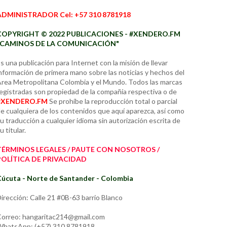
ADMINISTRADOR Cel: +57 310 8781918
COPYRIGHT © 2022 PUBLICACIONES - #XENDERO.FM
"CAMINOS DE LA COMUNICACIÓN"
s una publicación para Internet con la misión de llevar
nformación de primera mano sobre las noticias y hechos del
rea Metropolitana Colombia y el Mundo. Todos las marcas
egistradas son propiedad de la compañía respectiva o de
#XENDERO.FM
Se prohíbe la reproducción total o parcial
e cualquiera de los contenidos que aquí aparezca, así como
u traducción a cualquier idioma sin autorización escrita de
u titular.
TÉRMINOS LEGALES / PAUTE CON NOSOTROS /
POLÍTICA DE PRIVACIDAD
úcuta - Norte de Santander - Colombia
irección: Calle 21 #0B-63 barrio Blanco
orreo: hangaritac214@gmail.com
hatsApp: (+57) 310 8781918