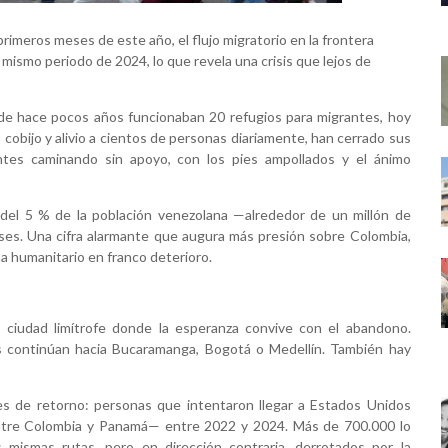
primeros meses de este año, el flujo migratorio en la frontera
smo periodo de 2024, lo que revela una crisis que lejos de
de hace pocos años funcionaban 20 refugios para migrantes, hoy
 cobijo y alivio a cientos de personas diariamente, han cerrado sus
antes caminando sin apoyo, con los pies ampollados y el ánimo
del 5 % de la población venezolana —alrededor de un millón de
ses. Una cifra alarmante que augura más presión sobre Colombia,
ma humanitario en franco deterioro.
ciudad limítrofe donde la esperanza convive con el abandono.
s continúan hacia Bucaramanga, Bogotá o Medellín. También hay
es de retorno: personas que intentaron llegar a Estados Unidos
entre Colombia y Panamá— entre 2022 y 2024. Más de 700.000 lo
 mismas rutas, pero en dirección contraria, derrotados por la