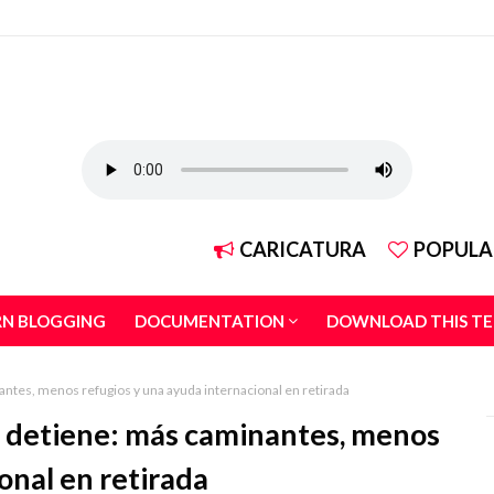
CARICATURA
POPULA
RN BLOGGING
DOCUMENTATION
DOWNLOAD THIS T
ntes, menos refugios y una ayuda internacional en retirada
e detiene: más caminantes, menos
onal en retirada