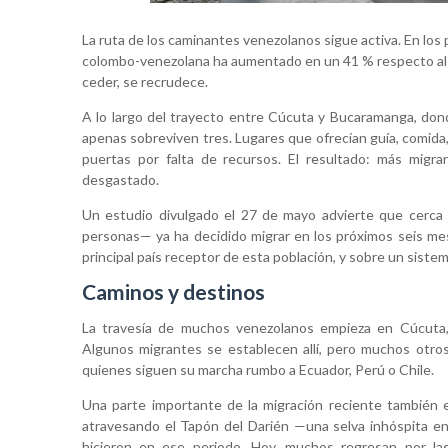
La ruta de los caminantes venezolanos sigue activa. En los 
colombo-venezolana ha aumentado en un 41 % respecto al mi
ceder, se recrudece.
A lo largo del trayecto entre Cúcuta y Bucaramanga, don
apenas sobreviven tres. Lugares que ofrecían guía, comida,
puertas por falta de recursos. El resultado: más migr
desgastado.
Un estudio divulgado el 27 de mayo advierte que cerca 
personas— ya ha decidido migrar en los próximos seis me
principal país receptor de esta población, y sobre un siste
Caminos y destinos
La travesía de muchos venezolanos empieza en Cúcuta, 
Algunos migrantes se establecen allí, pero muchos otro
quienes siguen su marcha rumbo a Ecuador, Perú o Chile.
Una parte importante de la migración reciente también 
atravesando el Tapón del Darién —una selva inhóspita 
hicieron en ese periodo. Hoy, muchos regresan por las