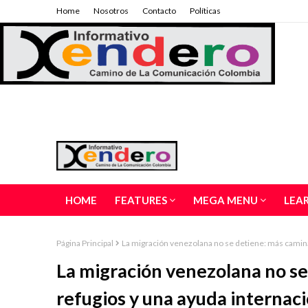
Home
Nosotros
Contacto
Políticas
HOME
FEATURES
MEGA MENU
LEA
Página Principal
La migración venezolana no se detiene: más camina
La migración venezolana no s
refugios y una ayuda internaci