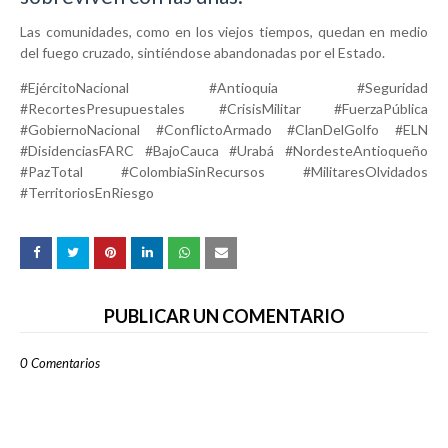
Las comunidades, como en los viejos tiempos, quedan en medio
del fuego cruzado, sintiéndose abandonadas por el Estado.
#EjércitoNacional #Antioquia #Seguridad
#RecortesPresupuestales #CrisisMilitar #FuerzaPública
#GobiernoNacional #ConflictoArmado #ClanDelGolfo #ELN
#DisidenciasFARC #BajoCauca #Urabá #NordesteAntioqueño
#PazTotal #ColombiaSinRecursos #MilitaresOlvidados
#TerritoriosEnRiesgo
PUBLICAR UN COMENTARIO
0 Comentarios