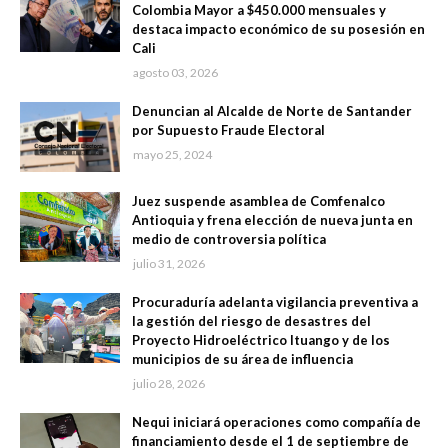
Colombia Mayor a $450.000 mensuales y
destaca impacto económico de su posesión en
Cali
agosto 03, 2026
Denuncian al Alcalde de Norte de Santander
por Supuesto Fraude Electoral
mayo 25, 2024
Juez suspende asamblea de Comfenalco
Antioquia y frena elección de nueva junta en
medio de controversia política
julio 31, 2026
Procuraduría adelanta vigilancia preventiva a
la gestión del riesgo de desastres del
Proyecto Hidroeléctrico Ituango y de los
municipios de su área de influencia
julio 28, 2026
Nequi iniciará operaciones como compañía de
financiamiento desde el 1 de septiembre de