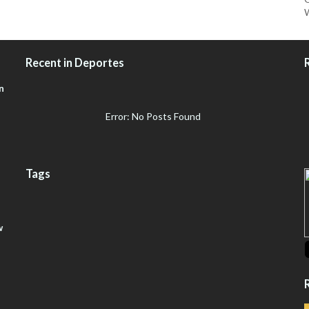
W
Recent in Deportes
n
Error: No Posts Found
Tags
w
R