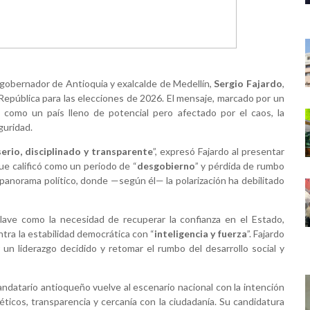
exgobernador de Antioquia y exalcalde de Medellín,
Sergio Fajardo
,
 República para las elecciones de 2026. El mensaje, marcado por un
como un país lleno de potencial pero afectado por el caos, la
guridad.
serio, disciplinado y transparente
”, expresó Fajardo al presentar
ue calificó como un periodo de “
desgobierno
” y pérdida de rumbo
al panorama político, donde —según él— la polarización ha debilitado
ave como la necesidad de recuperar la confianza en el Estado,
ntra la estabilidad democrática con “
inteligencia y fuerza
”. Fajardo
un liderazgo decidido y retomar el rumbo del desarrollo social y
andatario antioqueño vuelve al escenario nacional con la intención
éticos, transparencia y cercanía con la ciudadanía. Su candidatura