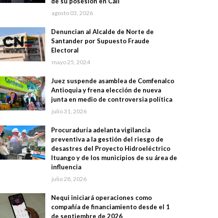
de su posesión en Cali
agosto 03, 2026
Denuncian al Alcalde de Norte de
Santander por Supuesto Fraude
Electoral
mayo 25, 2024
Juez suspende asamblea de Comfenalco
Antioquia y frena elección de nueva
junta en medio de controversia política
julio 31, 2026
Procuraduría adelanta vigilancia
preventiva a la gestión del riesgo de
desastres del Proyecto Hidroeléctrico
Ituango y de los municipios de su área de
influencia
julio 28, 2026
Nequi iniciará operaciones como
compañía de financiamiento desde el 1
de septiembre de 2026