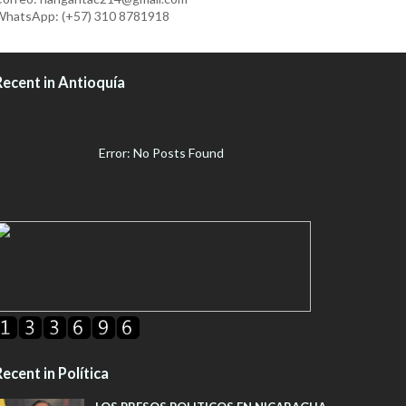
hatsApp: (+57) 310 8781918
Recent in Antioquía
Error: No Posts Found
ecent in Política