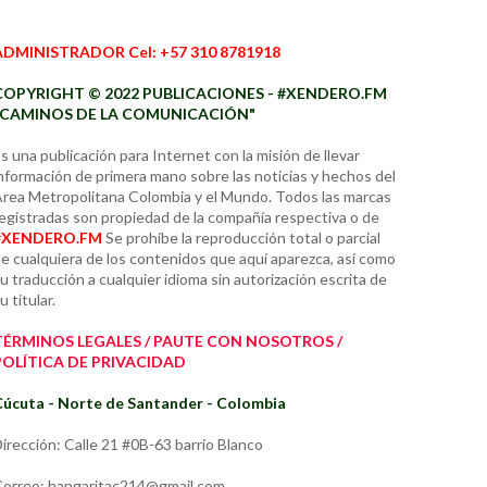
ADMINISTRADOR Cel: +57 310 8781918
COPYRIGHT © 2022 PUBLICACIONES - #XENDERO.FM
"CAMINOS DE LA COMUNICACIÓN"
s una publicación para Internet con la misión de llevar
nformación de primera mano sobre las noticias y hechos del
rea Metropolitana Colombia y el Mundo. Todos las marcas
egistradas son propiedad de la compañía respectiva o de
#XENDERO.FM
Se prohíbe la reproducción total o parcial
e cualquiera de los contenidos que aquí aparezca, así como
u traducción a cualquier idioma sin autorización escrita de
u titular.
TÉRMINOS LEGALES / PAUTE CON NOSOTROS /
POLÍTICA DE PRIVACIDAD
úcuta - Norte de Santander - Colombia
irección: Calle 21 #0B-63 barrio Blanco
orreo: hangaritac214@gmail.com