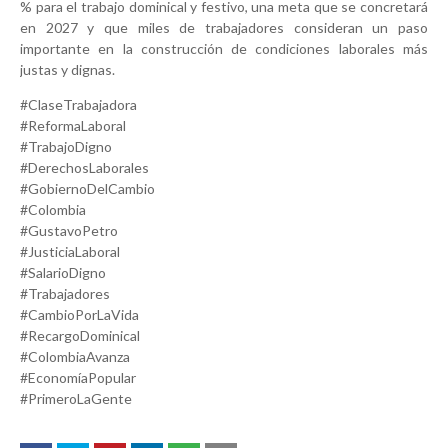
% para el trabajo dominical y festivo, una meta que se concretará
en 2027 y que miles de trabajadores consideran un paso
importante en la construcción de condiciones laborales más
justas y dignas.
#ClaseTrabajadora
#ReformaLaboral
#TrabajoDigno
#DerechosLaborales
#GobiernoDelCambio
#Colombia
#GustavoPetro
#JusticiaLaboral
#SalarioDigno
#Trabajadores
#CambioPorLaVida
#RecargoDominical
#ColombiaAvanza
#EconomíaPopular
#PrimeroLaGente