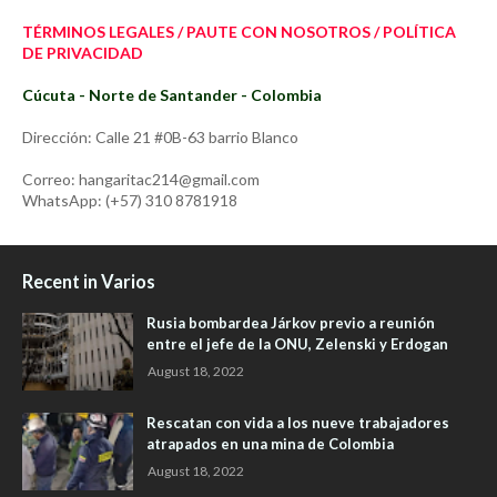
TÉRMINOS LEGALES / PAUTE CON NOSOTROS / POLÍTICA
DE PRIVACIDAD
Cúcuta - Norte de Santander - Colombia
Dirección: Calle 21 #0B-63 barrio Blanco
Correo: hangaritac214@gmail.com
WhatsApp: (+57) 310 8781918
Recent in Varios
Rusia bombardea Járkov previo a reunión
entre el jefe de la ONU, Zelenski y Erdogan
August 18, 2022
Rescatan con vida a los nueve trabajadores
atrapados en una mina de Colombia
August 18, 2022