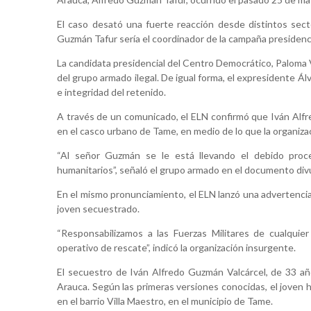
El caso desató una fuerte reacción desde distintos secto
Guzmán Tafur sería el coordinador de la campaña presidenc
La candidata presidencial del Centro Democrático, Paloma Va
del grupo armado ilegal. De igual forma, el expresidente Ál
e integridad del retenido.
A través de un comunicado, el ELN confirmó que Iván Alfr
en el casco urbano de Tame, en medio de lo que la organizaci
“Al señor Guzmán se le está llevando el debido proc
humanitarios”, señaló el grupo armado en el documento di
En el mismo pronunciamiento, el ELN lanzó una advertencia
joven secuestrado.
“Responsabilizamos a las Fuerzas Militares de cualqui
operativo de rescate”, indicó la organización insurgente.
El secuestro de Iván Alfredo Guzmán Valcárcel, de 33 añ
Arauca. Según las primeras versiones conocidas, el joven h
en el barrio Villa Maestro, en el municipio de Tame.