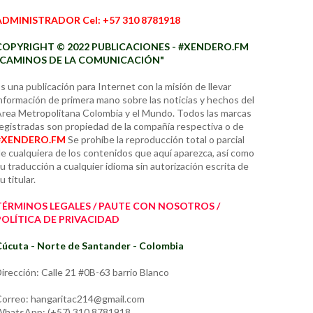
ADMINISTRADOR Cel: +57 310 8781918
COPYRIGHT © 2022 PUBLICACIONES - #XENDERO.FM
"CAMINOS DE LA COMUNICACIÓN"
s una publicación para Internet con la misión de llevar
nformación de primera mano sobre las noticias y hechos del
rea Metropolitana Colombia y el Mundo. Todos las marcas
egistradas son propiedad de la compañía respectiva o de
#XENDERO.FM
Se prohíbe la reproducción total o parcial
e cualquiera de los contenidos que aquí aparezca, así como
u traducción a cualquier idioma sin autorización escrita de
u titular.
TÉRMINOS LEGALES / PAUTE CON NOSOTROS /
POLÍTICA DE PRIVACIDAD
úcuta - Norte de Santander - Colombia
irección: Calle 21 #0B-63 barrio Blanco
orreo: hangaritac214@gmail.com
hatsApp: (+57) 310 8781918