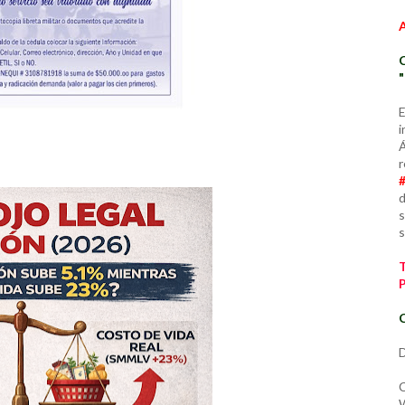
E
i
Á
r
d
s
s
C
D
C
W