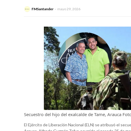
FMSantander
mayo 29, 2026
Secuestro del hijo del exalcalde de Tame, Arauca
Fot
El Ejército de Liberación Nacional (ELN) se atribuyó el sec
Arauca, Alfredo Guzmán Tafur, ocurrido el pasado 25 de ma