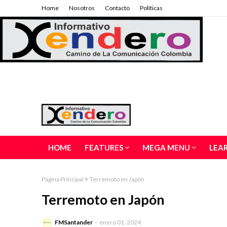
Home
Nosotros
Contacto
Políticas
HOME
FEATURES
MEGA MENU
LEA
Página Principal
Terremoto en Japón
Terremoto en Japón
FMSantander
enero 01, 2024