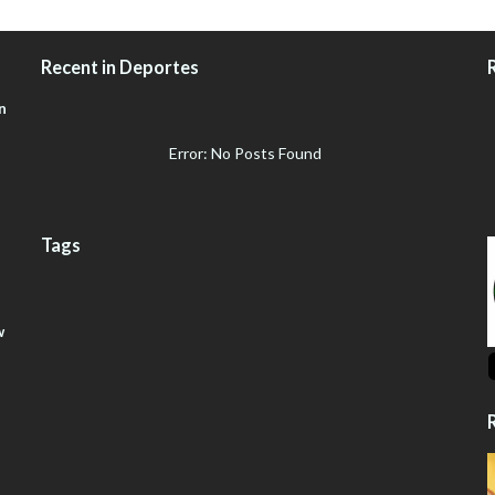
Recent in Deportes
n
Error: No Posts Found
Tags
w
R