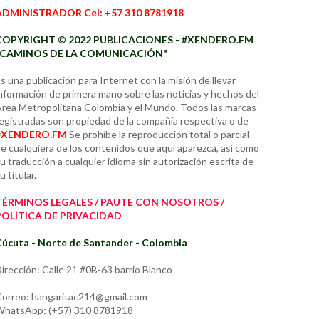
ADMINISTRADOR Cel: +57 310 8781918
COPYRIGHT © 2022 PUBLICACIONES - #XENDERO.FM
"CAMINOS DE LA COMUNICACIÓN"
s una publicación para Internet con la misión de llevar
nformación de primera mano sobre las noticias y hechos del
rea Metropolitana Colombia y el Mundo. Todos las marcas
egistradas son propiedad de la compañía respectiva o de
#XENDERO.FM
Se prohíbe la reproducción total o parcial
e cualquiera de los contenidos que aquí aparezca, así como
u traducción a cualquier idioma sin autorización escrita de
u titular.
TÉRMINOS LEGALES / PAUTE CON NOSOTROS /
POLÍTICA DE PRIVACIDAD
úcuta - Norte de Santander - Colombia
irección: Calle 21 #0B-63 barrio Blanco
orreo: hangaritac214@gmail.com
hatsApp: (+57) 310 8781918