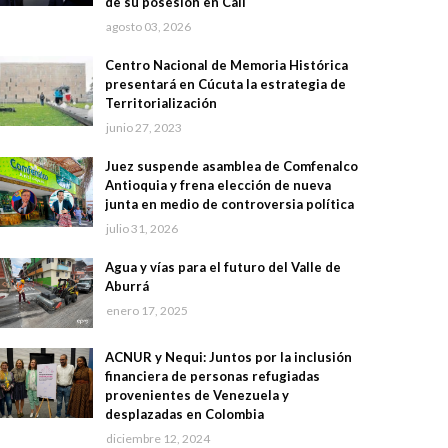
de su posesión en Cali
agosto 03, 2026
Centro Nacional de Memoria Histórica
presentará en Cúcuta la estrategia de
Territorialización
junio 27, 2023
Juez suspende asamblea de Comfenalco
Antioquia y frena elección de nueva
junta en medio de controversia política
julio 31, 2026
Agua y vías para el futuro del Valle de
Aburrá
enero 17, 2025
ACNUR y Nequi: Juntos por la inclusión
financiera de personas refugiadas
provenientes de Venezuela y
desplazadas en Colombia
diciembre 12, 2024