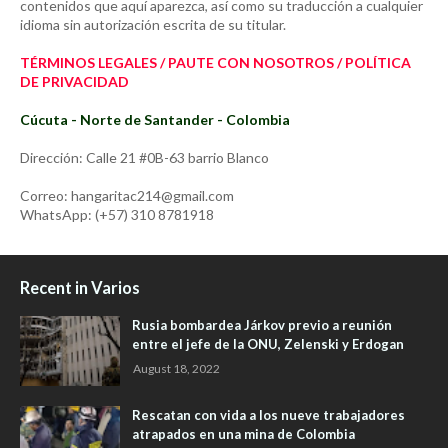
contenidos que aquí aparezca, así como su traducción a cualquier
idioma sin autorización escrita de su titular.
TÉRMINOS LEGALES / PAUTE CON NOSOTROS / POLÍTICA
DE PRIVACIDAD
Cúcuta - Norte de Santander - Colombia
Dirección: Calle 21 #0B-63 barrio Blanco
Correo: hangaritac214@gmail.com
WhatsApp: (+57) 310 8781918
Recent in Varios
Rusia bombardea Járkov previo a reunión
entre el jefe de la ONU, Zelenski y Erdogan
August 18, 2022
Rescatan con vida a los nueve trabajadores
atrapados en una mina de Colombia