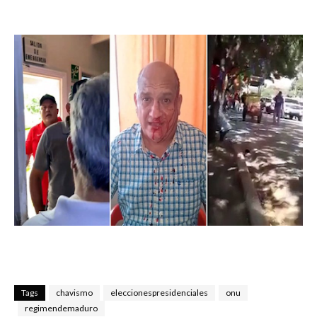
Tags
chavismo
eleccionespresidenciales
onu
regimendemaduro