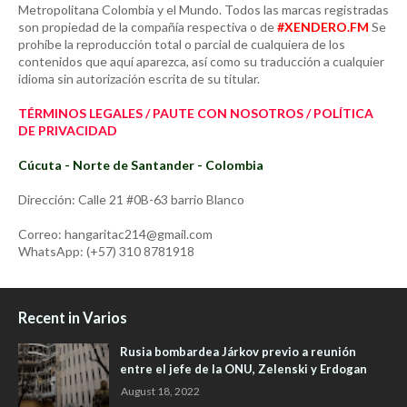
Metropolitana Colombia y el Mundo. Todos las marcas registradas
son propiedad de la compañía respectiva o de
#XENDERO.FM
Se
prohíbe la reproducción total o parcial de cualquiera de los
contenidos que aquí aparezca, así como su traducción a cualquier
idioma sin autorización escrita de su titular.
TÉRMINOS LEGALES / PAUTE CON NOSOTROS / POLÍTICA
DE PRIVACIDAD
Cúcuta - Norte de Santander - Colombia
Dirección: Calle 21 #0B-63 barrio Blanco
Correo: hangaritac214@gmail.com
WhatsApp: (+57) 310 8781918
Recent in Varios
Rusia bombardea Járkov previo a reunión
entre el jefe de la ONU, Zelenski y Erdogan
August 18, 2022