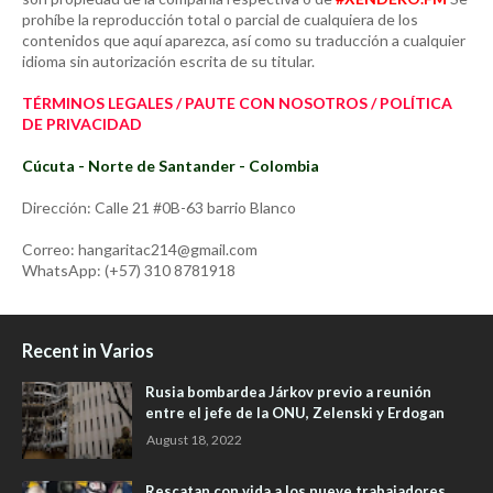
prohíbe la reproducción total o parcial de cualquiera de los
contenidos que aquí aparezca, así como su traducción a cualquier
idioma sin autorización escrita de su titular.
TÉRMINOS LEGALES / PAUTE CON NOSOTROS / POLÍTICA
DE PRIVACIDAD
Cúcuta - Norte de Santander - Colombia
Dirección: Calle 21 #0B-63 barrio Blanco
Correo: hangaritac214@gmail.com
WhatsApp: (+57) 310 8781918
Recent in Varios
Rusia bombardea Járkov previo a reunión
entre el jefe de la ONU, Zelenski y Erdogan
August 18, 2022
Rescatan con vida a los nueve trabajadores