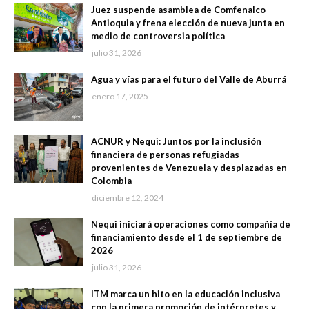
Juez suspende asamblea de Comfenalco
Antioquia y frena elección de nueva junta en
medio de controversia política
julio 31, 2026
Agua y vías para el futuro del Valle de Aburrá
enero 17, 2025
ACNUR y Nequi: Juntos por la inclusión
financiera de personas refugiadas
provenientes de Venezuela y desplazadas en
Colombia
diciembre 12, 2024
Nequi iniciará operaciones como compañía de
financiamiento desde el 1 de septiembre de
2026
julio 31, 2026
ITM marca un hito en la educación inclusiva
con la primera promoción de intérpretes y