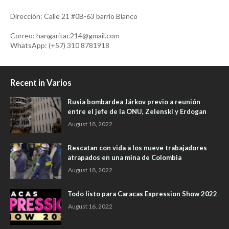
Dirección: Calle 21 #0B-63 barrio Blanco
Correo: hangaritac214@gmail.com
WhatsApp: (+57) 310 8781918
Recent in Varios
Rusia bombardea Járkov previo a reunión
entre el jefe de la ONU, Zelenski y Erdogan
August 18, 2022
Rescatan con vida a los nueve trabajadores
atrapados en una mina de Colombia
August 18, 2022
Todo listo para Caracas Expression Show 2022
August 16, 2022