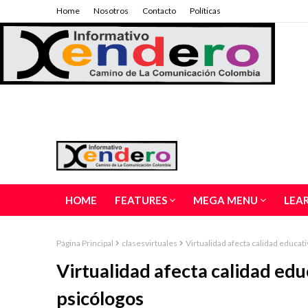
Home
Nosotros
Contacto
Políticas
HOME
FEATURES
MEGA MENU
LEA
Página Principal
clasesvirtuales
Virtualidad afecta calidad educat
Virtualidad afecta calidad edu
psicólogos