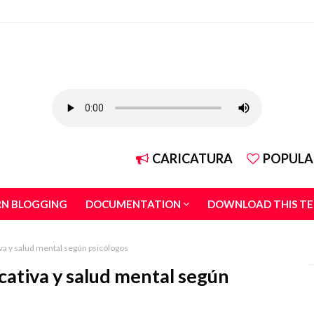
CARICATURA
POPULA
RN BLOGGING
DOCUMENTATION
DOWNLOAD THIS T
iva y salud mental según psicólogos
cativa y salud mental según