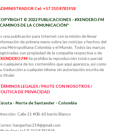
ADMINISTRADOR Cel: +57 310 8781918
COPYRIGHT © 2022 PUBLICACIONES - #XENDERO.FM
"CAMINOS DE LA COMUNICACIÓN"
s una publicación para Internet con la misión de llevar
nformación de primera mano sobre las noticias y hechos del
rea Metropolitana Colombia y el Mundo. Todos las marcas
egistradas son propiedad de la compañía respectiva o de
#XENDERO.FM
Se prohíbe la reproducción total o parcial
e cualquiera de los contenidos que aquí aparezca, así como
u traducción a cualquier idioma sin autorización escrita de
u titular.
TÉRMINOS LEGALES / PAUTE CON NOSOTROS /
POLÍTICA DE PRIVACIDAD
úcuta - Norte de Santander - Colombia
irección: Calle 21 #0B-63 barrio Blanco
orreo: hangaritac214@gmail.com
hatsApp: (+57) 310 8781918