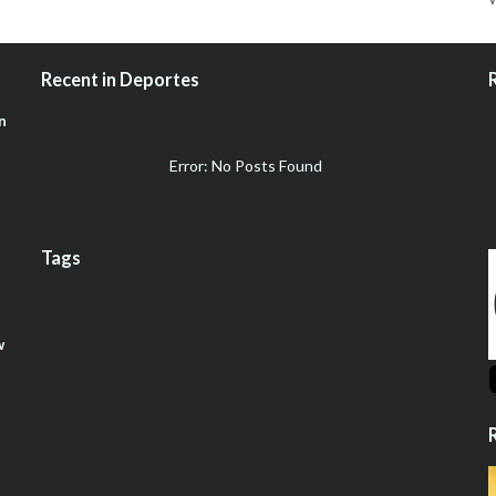
Recent in Deportes
n
Error: No Posts Found
Tags
w
R