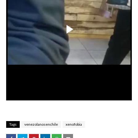
Tags
venezolanosenchile
xenofobia