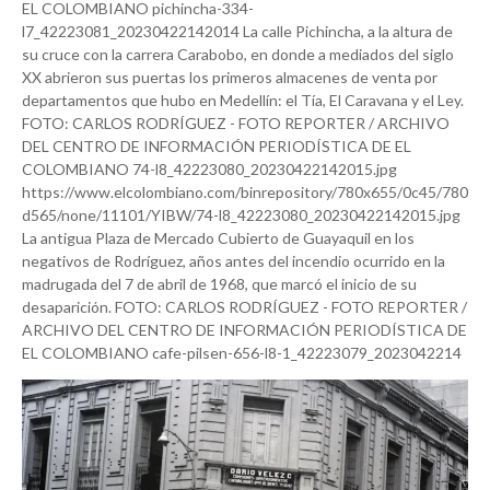
EL COLOMBIANO pichincha-334-
l7_42223081_20230422142014 La calle Pichincha, a la altura de
su cruce con la carrera Carabobo, en donde a mediados del siglo
XX abrieron sus puertas los primeros almacenes de venta por
departamentos que hubo en Medellín: el Tía, El Caravana y el Ley.
FOTO: CARLOS RODRÍGUEZ - FOTO REPORTER / ARCHIVO
DEL CENTRO DE INFORMACIÓN PERIODÍSTICA DE EL
COLOMBIANO 74-l8_42223080_20230422142015.jpg
https://www.elcolombiano.com/binrepository/780x655/0c45/780
d565/none/11101/YIBW/74-l8_42223080_20230422142015.jpg
La antigua Plaza de Mercado Cubierto de Guayaquil en los
negativos de Rodríguez, años antes del incendio ocurrido en la
madrugada del 7 de abril de 1968, que marcó el inicio de su
desaparición. FOTO: CARLOS RODRÍGUEZ - FOTO REPORTER /
ARCHIVO DEL CENTRO DE INFORMACIÓN PERIODÍSTICA DE
EL COLOMBIANO cafe-pilsen-656-l8-1_42223079_2023042214