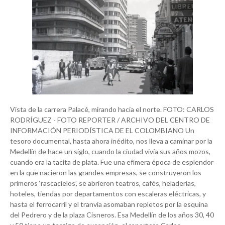
Vista de la carrera Palacé, mirando hacia el norte. FOTO: CARLOS RODRÍGUEZ - FOTO REPORTER / ARCHIVO DEL CENTRO DE INFORMACIÓN PERIODÍSTICA DE EL COLOMBIANO Un tesoro documental, hasta ahora inédito, nos lleva a caminar por la Medellín de hace un siglo, cuando la ciudad vivía sus años mozos, cuando era la tacita de plata. Fue una efímera época de esplendor en la que nacieron las grandes empresas, se construyeron los primeros ‘rascacielos’, se abrieron teatros, cafés, heladerías, hoteles, tiendas por departamentos con escaleras eléctricas, y hasta el ferrocarril y el tranvía asomaban repletos por la esquina del Pedrero y de la plaza Cisneros. Esa Medellín de los años 30, 40 y 50 tiene un testigo de excepción, el reportero Carlos Rodríguez, el legendario Foto Reporter, pionero en capturar con su lente la transformación de la ciudad, los hechos que la conmocionaron y las escenas de la vida cotidiana en las calles. Inmortalizó la esencia de la gente y su tiempo. Más de 10.000 imágenes de Foto Reporter reposan, como joyas, en 14 libros de contabilidad. Él mismo pegó las miniaturas, las marcó con lapicero azul y les puso números no consecutivos para ubicar el negativo correspondiente. Parecen los álbumes que están guardados en la casa de la abuela y que cada tanto las familias se reúnen para abrirlos, para recordar y vivir. Este archivo hace parte hoy del Centro de Información Periodística de EL COLOMBIANO que custodia las memorias de esa Medellín adolescente, que también tuvo veinte años y un corazón vagabundo. Se sabe por el libro que escribió Ricardo Aricapa sobre la vida de Carlos Rodríguez que sus primeros pasos en la industria periodística se dieron en los periódicos El Bateo y El Correo de Colombia, a los que llegó ofreciendo sus conocimientos de tipografía. Sin embargo, fue en El Heraldo de Antioquia, al que entró con 20 años, en donde empezó a formarse como reportero gráfico. Transcurría la década de 1930 y la fotografía era ya un elemento indispensable para los periódicos, que entonces ya no solo se ocupaban de la política, sino de la vida social, cultural y deportiva de la ciudad. La primera foto que publicó Rodríguez fue en 1934, durante una visita del presidente Alfonso López Pumarejo a Medellín. En El Heraldo estuvo como fotógrafo de planta hasta 1941, cuando pasó a trabajar en la Oficina de Detectivismo, una dependencia oficial que hoy sería una especie de unidad de criminología de la policía judicial. Allí reseñaba a los detenidos, iba a las cárceles y al anfiteatro. Su compañero en ese trajín era Libardo Parra Toro, más conocido como Tartarín Moreira, quien se encargaba de delinear con tiza la ubicación de los cadáveres en las escenas del crimen. Rodríguez trabajó en la Oficina de Detectivismo hasta 1949, cuando lo echaron después de una purga de liberales. Eran los peores años de la Violencia política. Entonces, Carlos se metió de lleno en uno de sus sueños, la agencia Foto Reporter, que había fundado años atrás en una oficina ubicada entre la Avenida Primero de Mayo y Maracaibo, muy cerca del estudio de Melitón Rodríguez. El ocaso de Foto Reporter empezó en los 70, cuando los grandes periódicos empezaron a acaparar el monopolio del mercado. Su archivo, calculado en más de 320.000 registros, sobrevivió principalmente porque EL COLOMBIANO le compró 10.000 fotos con sus negativos. También hubo un intento para que el Concejo de Medellín le comprara fotos en 1975, pero el tesoro municipal le envió una carta diciéndole que no había plata. Rodríguez, desengañado, tiró un gran paquete de fotos al río Medellín. Otro tanto las compró la Gobernación en 1987 y hoy reposan en el Archivo Histórico Departamental. Rodríguez estuvo hasta el final de sus días con sus trajes elegantes y con una cámara Kodak a la mano. Murió en septiembre de 2009 a los 96 años en el barrio Robledo. Ciudad del relumbrón y neones Pasar las páginas de los álbumes de Foto Reporter es un viaje al pasado, un recorrido por la Avenida Primero de Mayo en los coches del tranvía eléctrico, una visita al desaparecido Café Londres en Palacé, una caminata por el Parque de Berrío para admirar la belleza del demolido edificio Olano, una tarde de compras en el Tía o El Caravana, en Pichincha, o escuchar las arengas, entre banderas rojas, de una manifestación política en la plaza Cisneros. Esa fue la época de esplendor de Medellín, los años en los que las industrias brotaban como espuma del revuelto mar, como decía el empresario Enrique Echavarría. Ya entrados los 20, en Medellín había más de 70 industrias que producían cigarrillos, granos, bebidas, libros, tejidos, gaseosas, empaques y fósforos. Esas empresas crecieron y convirtieron a la ciudad en un polo económico nacional. El arquitecto Luis Fernando González Escobar cuenta que hasta ese momento hubo cierta concertación de fuerzas cívicas y políticas para tratar de planificar la ciudad, intención que quedó plasmada en el Plano Medellín Futuro de 1913, el primer proyecto para organizar la incipiente ciudad, cuando apenas vivían 66.000 habitantes. Ese Plano fue superado por el vertiginoso crecimiento urbano y muchas de sus ideas quedaron en el olvido. Ya en los 30, con la locomotora industrial a tope y las tensiones políticas al rojo vivo por el tránsito de la República conservadora a los gobiernos liberales de Olaya Herrera y López Pumarejo, esa concertación se evaporó y hubo un gran vacío planificador, salvo las ideas de proyectos específicos y detonantes que bosquejó Pedro Nel Gómez, quien por allá en los 40 propuso un gran parque que tuviera como eje el río y se uniera con la Universidad Nacional, los cerros Volador y Nutibara y el Jardín Botánico, a imagen de los ejemplos que en ese momento eran París y Washington. Las élites se dedicaron a crear empresas, a construir teatros, comercios y heladerías, y a levantar los primeros ‘rascacielos’, como el Edificio Henry, en Boyacá con Bolívar, el primero en tener seis pisos, dos más que su rival vecino, el Edificio Olano. La economía floreciente, el comercio, las luces y hasta un sistema de transporte que hoy envidiamos, con tranvías eléctricos y líneas del ferrocarril, generó una enorme atracción de personas del resto de Antioquia. Medellín se convirtió en la promesa de un pequeño sueño americano, tanto que de 54.000 habitantes en 1905 pasamos a 168.000 en 1938. Hay una explicación muy precisa de lo que sucedió en ese momento, en el texto Crecimiento y cambio social en Medellín 1900-1930, de Constantine Alexander Payne. Cuenta Payne que Antioquia siempre se distinguió del resto de Colombia porque ofrecía una estructura social más flexible que permitía el acceso a la élite a quien escalara por cuenta propia en la minería, la agricultura, el comercio o la ganadería. Por eso gran parte de la élite industrial y comercial de los 30 habían sido antes pequeños comerciantes pueblerinos, cultivadores de café y hasta arrieros. Fueron aterrizando en Medellín, en oleadas sucesivas, desplazando el dominio de la élite comercial tradicional, que a su vez, años atrás, había reemplazado la élite colonial. A ellos se sumaron los hijos de las personas acomodadas del campo a estudiar en colegios y universidades, las clases bajas que vinieron a buscar trabajo en fábricas y talleres artesanales, y el resto a probar suerte desde el rebusque. Entonces, Medellín creció como espuma. La aparición del ferrocarril y la construcción de las líneas del tranvía en los años 20 desarrollaron el nororiente y parte del occidente porque tendieron conexiones directas entre el Centro y los lugares periféricos donde vivía la emergente clase obrera. Para 1923, el tranvía ya tenía 12 carros y movía más de 9.000 personas al día en sus cinco líneas que iban a la América, Buenos Aires, Manrique, el Bosque —hoy el Jardín Botánico— y Moravia. Después se abrieron recorridos hasta Robledo, El Poblado y Belén, hecho que impulsó el crecimiento de la mancha urbana, además, para los 40 ya se habían terminado las obras de canalización del río que permitieron acabar con los campos de inundación y los suelos pantanosos de la margen occidental. En la primera mitad del siglo la población urbana creció siete veces, hasta llegar a 358.000 habitantes en 1951. Medellín, poco a poco, fue absorbiendo al resto del departamento. El arquitecto González Escobar dice que por eso no está de acuerdo con las tesis dominantes que explican ese crecimiento demográfico por factores de expulsión de la ruralidad, como la violencia en los campos, sino que la promitente ciudad fue un factor de atracción por su rápida industrialización. Y menciona un argumento revelador, esta también fue la época del surgimiento de la radio, los radio teatros y la industria musical. Las ondas hertzianas —precisa González— se convierten en un promotor de esa ciudad del relumbrón, de los neones, del espectáculo. Se promocionó un imaginario, un sueño llamado Medellín, y eso atrajo oleadas de personas. La ciudad de esos tiempos, de esas tensiones, de ese éxodo campesino, fue la que retrató en detalle Carlos Rodríguez. Y sus registros son valiosos porque muchas de las escenas solo perviven en los negativos que guarda nuestro Centro de Información Periodística. La aparición después de los 60 de los edificios de mayor altura, la construcción de obras públicas y la ampliación de las calles terminaron llevándose por delante los edificios de los años 30 y los 40, incluido el Teatro Junín. La ciudad de Foto Reporter fue la que se llevó el ensanche y la que ahora podemos descubrir, incluso colorizada por la inteligencia artificial, en esta colección patrimonial que publicamos en estas páginas, como un álbum de la casa de la abuela en el que recordamos de dónde venimos cuando Medellín tenía 20 años. Carlos Rodríguez, un reportero de suelas gastadas Nacido en Yarumal en 1913, Carlos Rodríguez terminó convirtiéndose en uno de los reporteros gráficos más prolíficos de Medellín, no solo por ser uno de los primeros, sino por capturar con