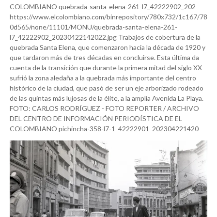
COLOMBIANO quebrada-santa-elena-261-l7_42222902_202
https://www.elcolombiano.com/binrepository/780x732/1c167/78
0d565/none/11101/MONU/quebrada-santa-elena-261-
l7_42222902_20230422142022.jpg Trabajos de cobertura de la
quebrada Santa Elena, que comenzaron hacia la década de 1920 y
que tardaron más de tres décadas en concluirse. Esta última da
cuenta de la transición que durante la primera mitad del siglo XX
sufrió la zona aledaña a la quebrada más importante del centro
histórico de la ciudad, que pasó de ser un eje arborizado rodeado
de las quintas más lujosas de la élite, a la amplia Avenida La Playa.
FOTO: CARLOS RODRÍGUEZ - FOTO REPORTER / ARCHIVO
DEL CENTRO DE INFORMACIÓN PERIODÍSTICA DE EL
COLOMBIANO pichincha-358-l7-1_42222901_202304221420