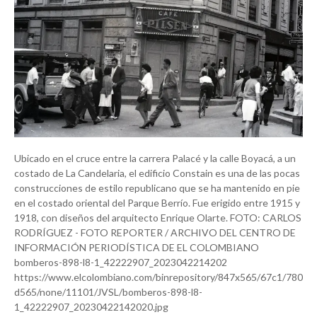
Ubicado en el cruce entre la carrera Palacé y la calle Boyacá, a un
costado de La Candelaria, el edificio Constain es una de las pocas
construcciones de estilo republicano que se ha mantenido en pie
en el costado oriental del Parque Berrío. Fue erigido entre 1915 y
1918, con diseños del arquitecto Enrique Olarte. FOTO: CARLOS
RODRÍGUEZ - FOTO REPORTER / ARCHIVO DEL CENTRO DE
INFORMACIÓN PERIODÍSTICA DE EL COLOMBIANO
bomberos-898-l8-1_42222907_2023042214202
https://www.elcolombiano.com/binrepository/847x565/67c1/780
d565/none/11101/JVSL/bomberos-898-l8-
1_42222907_20230422142020.jpg