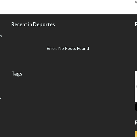
W
Recent in Deportes
n
Error: No Posts Found
Tags
w
R