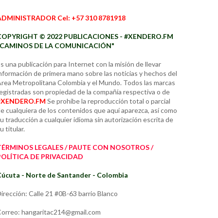
ADMINISTRADOR Cel: +57 310 8781918
COPYRIGHT © 2022 PUBLICACIONES - #XENDERO.FM
"CAMINOS DE LA COMUNICACIÓN"
s una publicación para Internet con la misión de llevar
nformación de primera mano sobre las noticias y hechos del
rea Metropolitana Colombia y el Mundo. Todos las marcas
egistradas son propiedad de la compañía respectiva o de
#XENDERO.FM
Se prohíbe la reproducción total o parcial
e cualquiera de los contenidos que aquí aparezca, así como
u traducción a cualquier idioma sin autorización escrita de
u titular.
TÉRMINOS LEGALES / PAUTE CON NOSOTROS /
POLÍTICA DE PRIVACIDAD
úcuta - Norte de Santander - Colombia
irección: Calle 21 #0B-63 barrio Blanco
orreo: hangaritac214@gmail.com