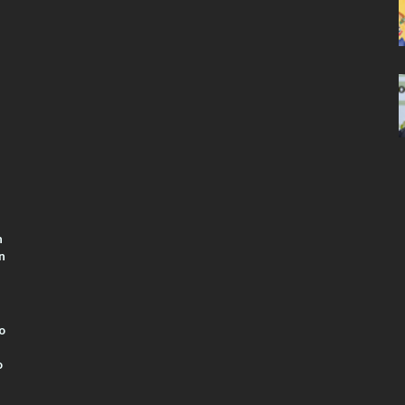
n
n
o
o