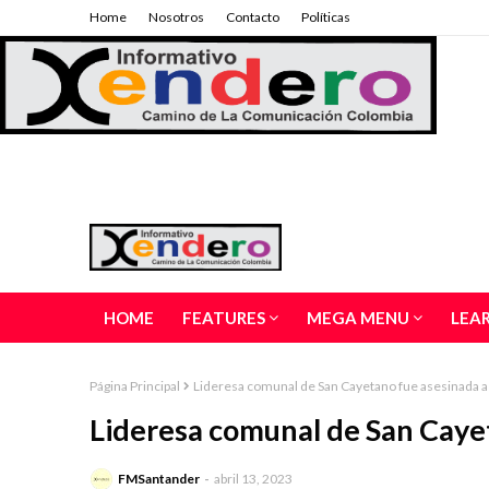
Home
Nosotros
Contacto
Políticas
HOME
FEATURES
MEGA MENU
LEA
Página Principal
Lideresa comunal de San Cayetano fue asesinada a
Lideresa comunal de San Cayet
FMSantander
abril 13, 2023