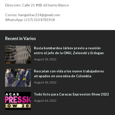
Dirección: Calle 21 #0B-63 barrio Blanco
Correo: hangaritac214@gmail.com
WhatsApp: (+57) 310 8781918
Recent in Varios
Rusia bombardea Járkov previo a reunión
entre el jefe de la ONU, Zelenski y Erdogan
August 18, 2022
Rescatan con vida a los nueve trabajadores
atrapados en una mina de Colombia
August 18, 2022
Todo listo para Caracas Expression Show 2022
August 16, 2022