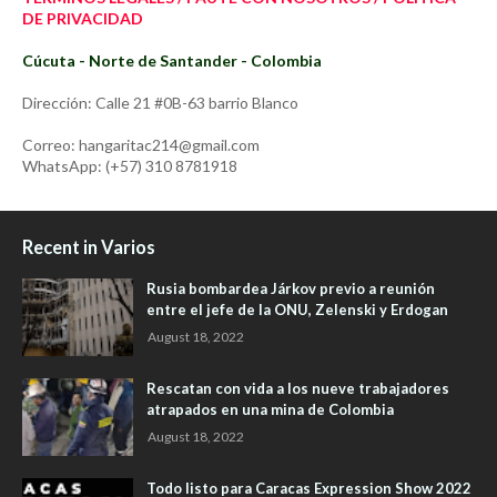
DE PRIVACIDAD
Cúcuta - Norte de Santander - Colombia
Dirección: Calle 21 #0B-63 barrio Blanco
Correo: hangaritac214@gmail.com
WhatsApp: (+57) 310 8781918
Recent in Varios
Rusia bombardea Járkov previo a reunión
entre el jefe de la ONU, Zelenski y Erdogan
August 18, 2022
Rescatan con vida a los nueve trabajadores
atrapados en una mina de Colombia
August 18, 2022
Todo listo para Caracas Expression Show 2022