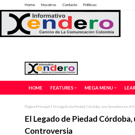
Home
Nosotros
Contacto
Políticas
HOME
FEATURES
MEGA MENU
LEA
Página Principal
El Legado de Piedad Córdoba, una Senadora en el Fi
El Legado de Piedad Córdoba, u
Controversia