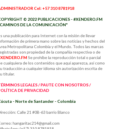
ADMINISTRADOR Cel: +57 310 8781918
COPYRIGHT © 2022 PUBLICACIONES - #XENDERO.FM
"CAMINOS DE LA COMUNICACIÓN"
s una publicación para Internet con la misión de llevar
nformación de primera mano sobre las noticias y hechos del
rea Metropolitana Colombia y el Mundo. Todos las marcas
egistradas son propiedad de la compañía respectiva o de
#XENDERO.FM
Se prohíbe la reproducción total o parcial
e cualquiera de los contenidos que aquí aparezca, así como
u traducción a cualquier idioma sin autorización escrita de
u titular.
TÉRMINOS LEGALES / PAUTE CON NOSOTROS /
POLÍTICA DE PRIVACIDAD
úcuta - Norte de Santander - Colombia
irección: Calle 21 #0B-63 barrio Blanco
orreo: hangaritac214@gmail.com
hatsApp: (+57) 310 8781918