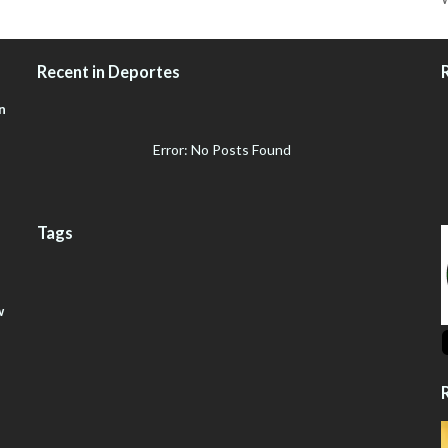
Recent in Deportes
n
Error: No Posts Found
Tags
w
R