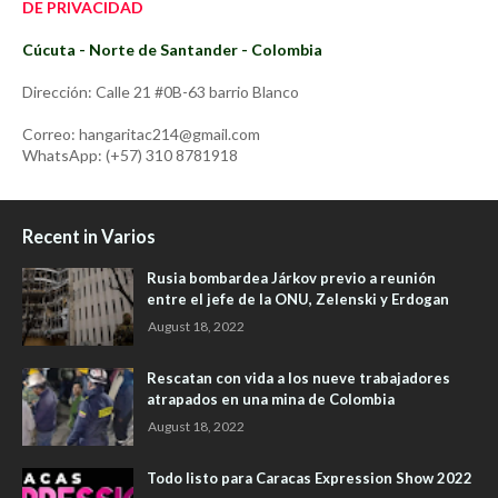
DE PRIVACIDAD
Cúcuta - Norte de Santander - Colombia
Dirección: Calle 21 #0B-63 barrio Blanco
Correo: hangaritac214@gmail.com
WhatsApp: (+57) 310 8781918
Recent in Varios
Rusia bombardea Járkov previo a reunión
entre el jefe de la ONU, Zelenski y Erdogan
August 18, 2022
Rescatan con vida a los nueve trabajadores
atrapados en una mina de Colombia
August 18, 2022
Todo listo para Caracas Expression Show 2022