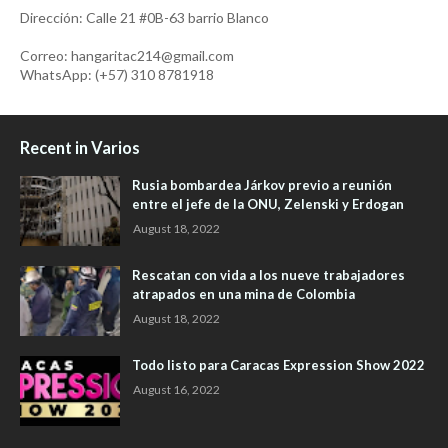
Dirección: Calle 21 #0B-63 barrio Blanco
Correo: hangaritac214@gmail.com
WhatsApp: (+57) 310 8781918
Recent in Varios
Rusia bombardea Járkov previo a reunión
entre el jefe de la ONU, Zelenski y Erdogan
August 18, 2022
Rescatan con vida a los nueve trabajadores
atrapados en una mina de Colombia
August 18, 2022
Todo listo para Caracas Expression Show 2022
August 16, 2022