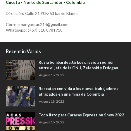
Cúcuta - Norte de Santander - Colombia
Dirección: Calle 21 #0B-63 barrio Blanco
Correo: hangaritac214@gmail.com
WhatsApp: (+57) 310 8781918
Recent in Varios
Rusia bombardea Járkov previo a reunión
entre el jefe de la ONU, Zelenski y Erdogan
August 18, 2022
Rescatan con vida a los nueve trabajadores
atrapados en una mina de Colombia
August 18, 2022
Todo listo para Caracas Expression Show 2022
August 16, 2022