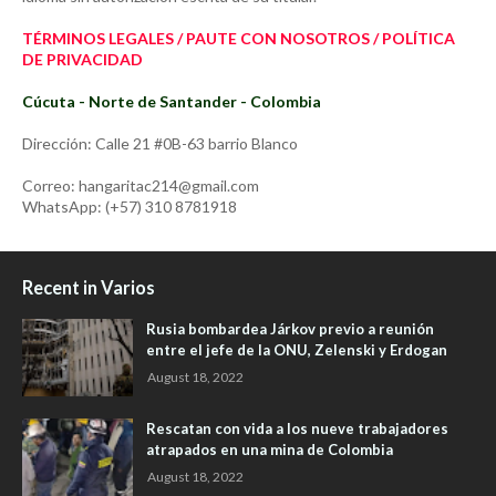
TÉRMINOS LEGALES / PAUTE CON NOSOTROS / POLÍTICA
DE PRIVACIDAD
Cúcuta - Norte de Santander - Colombia
Dirección: Calle 21 #0B-63 barrio Blanco
Correo: hangaritac214@gmail.com
WhatsApp: (+57) 310 8781918
Recent in Varios
Rusia bombardea Járkov previo a reunión
entre el jefe de la ONU, Zelenski y Erdogan
August 18, 2022
Rescatan con vida a los nueve trabajadores
atrapados en una mina de Colombia
August 18, 2022