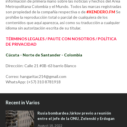
información de primera mano sobre las noticias y hechos del Área
Metropolitana Colombia y el Mundo. Todos las marcas registradas
son propiedad de la compañía respectiva o de
#XENDERO.FM
Se
prohíbe la reproducción total o parcial de cualquiera de los
contenidos que aquí aparezca, así como su traducción a cualquier
idioma sin autorización escrita de su titular.
TÉRMINOS LEGALES / PAUTE CON NOSOTROS / POLÍTICA
DE PRIVACIDAD
Cúcuta - Norte de Santander - Colombia
Dirección: Calle 21 #0B-63 barrio Blanco
Correo: hangaritac214@gmail.com
WhatsApp: (+57) 310 8781918
Recent in Varios
Rusia bombardea Járkov previo a reunión
entre el jefe de la ONU, Zelenski y Erdogan
August 18, 2022