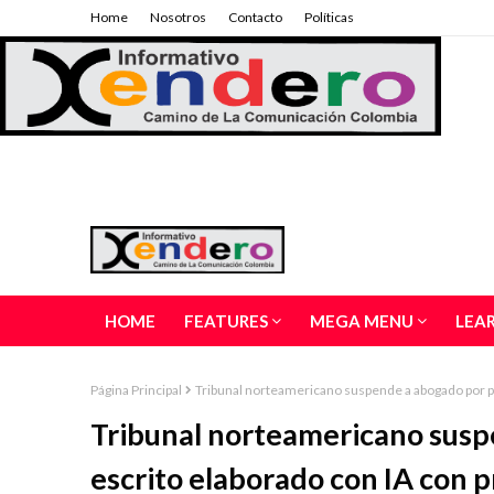
Home
Nosotros
Contacto
Políticas
HOME
FEATURES
MEGA MENU
LEA
Página Principal
Tribunal norteamericano suspende a abogado por p
Tribunal norteamericano susp
escrito elaborado con IA con 