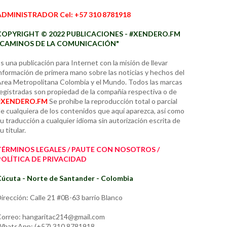
ADMINISTRADOR Cel: +57 310 8781918
COPYRIGHT © 2022 PUBLICACIONES - #XENDERO.FM
"CAMINOS DE LA COMUNICACIÓN"
s una publicación para Internet con la misión de llevar
nformación de primera mano sobre las noticias y hechos del
rea Metropolitana Colombia y el Mundo. Todos las marcas
egistradas son propiedad de la compañía respectiva o de
#XENDERO.FM
Se prohíbe la reproducción total o parcial
e cualquiera de los contenidos que aquí aparezca, así como
u traducción a cualquier idioma sin autorización escrita de
u titular.
TÉRMINOS LEGALES / PAUTE CON NOSOTROS /
POLÍTICA DE PRIVACIDAD
úcuta - Norte de Santander - Colombia
irección: Calle 21 #0B-63 barrio Blanco
orreo: hangaritac214@gmail.com
hatsApp: (+57) 310 8781918