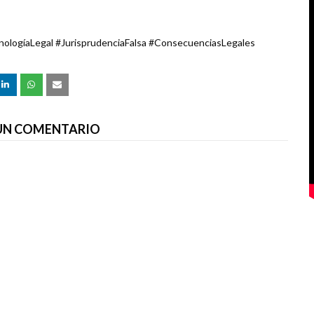
ologíaLegal #JurisprudenciaFalsa #ConsecuenciasLegales
 UN COMENTARIO