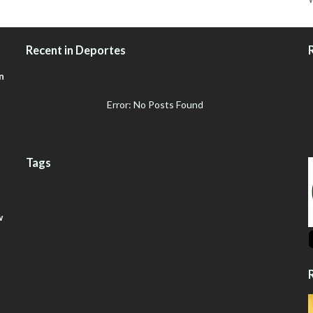
Recent in Deportes
n
Error: No Posts Found
Tags
w
R