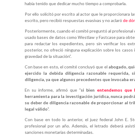
había tenido que dedicar mucho tiempo a comprobarla.
Por ello solicitó por escrito al actor que le proporcionara
escrito, pero recibió respuestas evasivas y no aclaró
de dón
Posteriormente, cuando el comité preguntó al profesional 
usado bases de datos como Westlaw y Fastcase para obtener
para redactar los expedientes, pero sin verificar los ext
posterior, no ofreció ninguna explicación sobre los casos
gravedad de la situación”.
Con base en esto, el comité concluyó que el
abogado, qui
ejercido la debida diligencia razonable requerida,
diligencia, ya que algunos precedentes que invocaba e
En su informe, afirmó que "
si bien
entendemos que la 
herramienta para la investigación jurídica, nunca pod
su deber de diligencia razonable de proporcionar al t
legal válido
".
Con base en todo lo anterior, el juez federal John E. St
profesional por un año. Además, el letrado deberá asistir
sanciones monetarias determinadas.