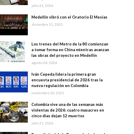
julio 31, 2026
Medellín vibró con el Oratorio El Mesías
diciembre 11, 2025
Los trenes del Metro de la 80 comienzan
a tomar forma en China mientras avanzan
las obras del proyecto en Medellín
agosto 04, 2026
Iván Cepeda lidera la primera gran
encuesta presidencial de 2026 tras la
nueva regulación en Colombia
noviembre 30, 2025
Colombia vive una de las semanas más
violentas de 2026: cuatro masacres en
cinco días dejan 12 muertos
julio 31, 2026