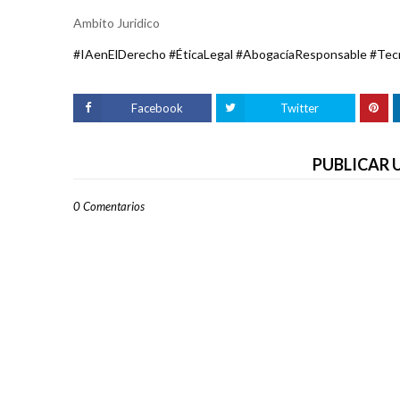
Ambito Juridico
#IAenElDerecho #ÉticaLegal #AbogacíaResponsable #Tecn
Facebook
Twitter
PUBLICAR
0 Comentarios