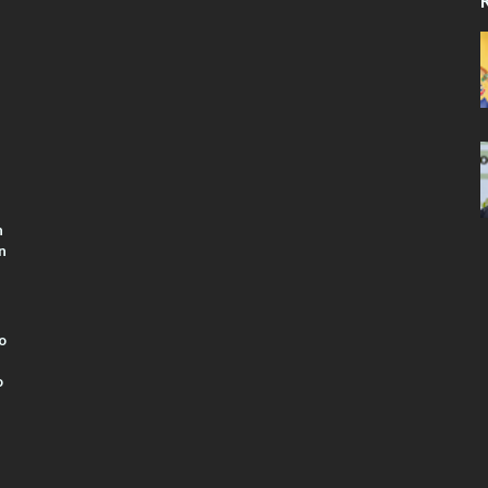
R
n
n
o
o