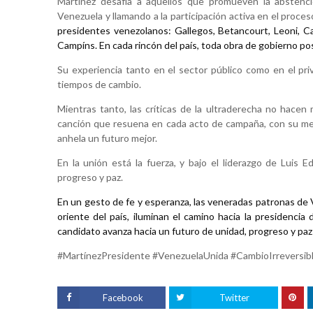
Martínez desafía a aquellos que promueven la abstenc
Venezuela y llamando a la participación activa en el proces
presidentes venezolanos: Gallegos, Betancourt, Leoni, Ca
Campíns. En cada rincón del país, toda obra de gobierno posi
Su experiencia tanto en el sector público como en el priv
tiempos de cambio.
Mientras tanto, las críticas de la ultraderecha no hacen
canción que resuena en cada acto de campaña, con su mens
anhela un futuro mejor.
En la unión está la fuerza, y bajo el liderazgo de Luis
progreso y paz.
En un gesto de fe y esperanza, las veneradas patronas de 
oriente del país, iluminan el camino hacia la presidencia
candidato avanza hacia un futuro de unidad, progreso y paz
#MartínezPresidente #VenezuelaUnida #CambioIrreversib
Facebook
Twitter