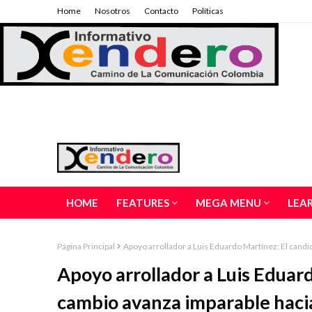
Home
Nosotros
Contacto
Políticas
HOME
FEATURES
MEGA MENU
LEA
Página Principal
Apoyo arrollador a Luis Eduardo Martínez: El candi
Apoyo arrollador a Luis Eduar
cambio avanza imparable hacia