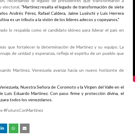
ión, recordando el legado de presidentes que transformaron a
o electoral.
"Martínez resalta el legado de transformación de siete
rlos Andrés Pérez, Rafael Caldera, Jaime Lusinchi y Luis Herrera
tiva es un tributo a la visión de los líderes adecos y copeyanos."
ado lo respalda como el candidato idóneo para liderar el país en
 más que fortalecer la determinación de Martínez y su equipo. La
aje de unidad y esperanza, refleja el espíritu de un pueblo que
 Eduardo Martínez, Venezuela avanza hacia un nuevo horizonte de
Venezuela, Nuestra Señora de Coromoto y la Virgen del Valle en el
 de Luis Eduardo Martínez. Con paso firme y protección divina, el
 para todos los venezolanos.
le #FuturoConMartínez