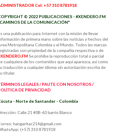
ADMINISTRADOR Cel: +57 310 8781918
COPYRIGHT © 2022 PUBLICACIONES - #XENDERO.FM
"CAMINOS DE LA COMUNICACIÓN"
s una publicación para Internet con la misión de llevar
nformación de primera mano sobre las noticias y hechos del
rea Metropolitana Colombia y el Mundo. Todos las marcas
egistradas son propiedad de la compañía respectiva o de
#XENDERO.FM
Se prohíbe la reproducción total o parcial
e cualquiera de los contenidos que aquí aparezca, así como
u traducción a cualquier idioma sin autorización escrita de
u titular.
TÉRMINOS LEGALES / PAUTE CON NOSOTROS /
POLÍTICA DE PRIVACIDAD
úcuta - Norte de Santander - Colombia
irección: Calle 21 #0B-63 barrio Blanco
orreo: hangaritac214@gmail.com
hatsApp: (+57) 310 8781918