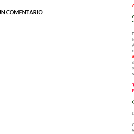
 UN COMENTARIO
E
i
Á
r
d
s
s
C
D
C
W