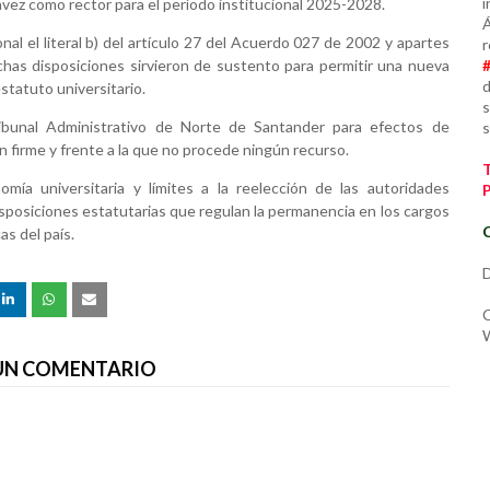
i
vez como rector para el período institucional 2025-2028.
Á
onal el literal b) del artículo 27 del Acuerdo 027 de 2002 y apartes
r
has disposiciones sirvieron de sustento para permitir una nueva
d
estatuto universitario.
s
ribunal Administrativo de Norte de Santander para efectos de
s
en firme y frente a la que no procede ningún recurso.
ía universitaria y límites a la reelección de las autoridades
disposiciones estatutarias que regulan la permanencia en los cargos
C
as del país.
D
C
W
 UN COMENTARIO