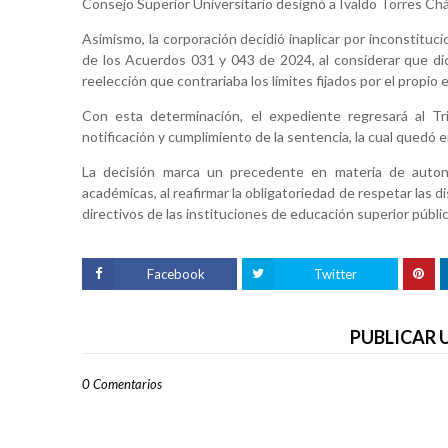
Consejo Superior Universitario designó a Ivaldo Torres Chá
Asimismo, la corporación decidió inaplicar por inconstituci
de los Acuerdos 031 y 043 de 2024, al considerar que dic
reelección que contrariaba los límites fijados por el propio 
Con esta determinación, el expediente regresará al T
notificación y cumplimiento de la sentencia, la cual quedó 
La decisión marca un precedente en materia de autonom
académicas, al reafirmar la obligatoriedad de respetar las 
directivos de las instituciones de educación superior públic
Facebook
Twitter
PUBLICAR
0 Comentarios