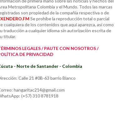
nformación de primera mano sobre las noticias y hechos del
rea Metropolitana Colombia y el Mundo. Todos las marcas
egistradas son propiedad de la compañía respectiva o de
#XENDERO.FM
Se prohíbe la reproducción total o parcial
e cualquiera de los contenidos que aquí aparezca, así como
u traducción a cualquier idioma sin autorización escrita de
u titular.
TÉRMINOS LEGALES / PAUTE CON NOSOTROS /
POLÍTICA DE PRIVACIDAD
úcuta - Norte de Santander - Colombia
irección: Calle 21 #0B-63 barrio Blanco
orreo: hangaritac214@gmail.com
hatsApp: (+57) 310 8781918