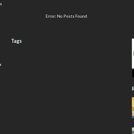
n
Error: No Posts Found
Tags
w
R