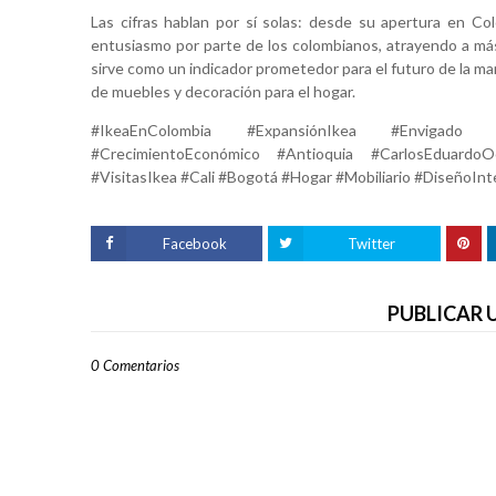
Las cifras hablan por sí solas: desde su apertura en Co
entusiasmo por parte de los colombianos, atrayendo a más d
sirve como un indicador prometedor para el futuro de la ma
de muebles y decoración para el hogar.
#IkeaEnColombia #ExpansiónIkea #Envigado #
#CrecimientoEconómico #Antioquia #CarlosEduardoO
#VisitasIkea #Cali #Bogotá #Hogar #Mobiliario #DiseñoIn
Facebook
Twitter
PUBLICAR
0 Comentarios