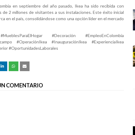
lombia en septiembre del año pasado, Ikea ha sido recibida con
e 2 millones de visitantes a sus instalaciones. Este éxito inicial
rca en el país, consolidándose como una opción líder en el mercado
MueblesParaElHogar #Decoración #EmpleoEnColombia
campo #OperaciónIkea #InauguraciónIkea #ExperienciaIkea
terior #OportunidadesLaborales
 UN COMENTARIO