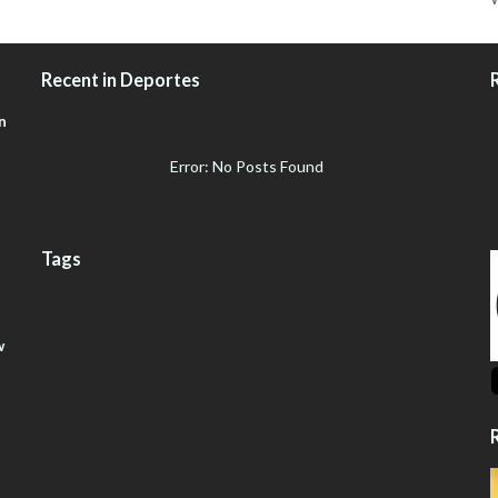
Recent in Deportes
n
Error: No Posts Found
Tags
w
R