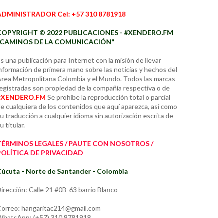
ADMINISTRADOR Cel: +57 310 8781918
COPYRIGHT © 2022 PUBLICACIONES - #XENDERO.FM
"CAMINOS DE LA COMUNICACIÓN"
s una publicación para Internet con la misión de llevar
nformación de primera mano sobre las noticias y hechos del
rea Metropolitana Colombia y el Mundo. Todos las marcas
egistradas son propiedad de la compañía respectiva o de
#XENDERO.FM
Se prohíbe la reproducción total o parcial
e cualquiera de los contenidos que aquí aparezca, así como
u traducción a cualquier idioma sin autorización escrita de
u titular.
TÉRMINOS LEGALES / PAUTE CON NOSOTROS /
POLÍTICA DE PRIVACIDAD
úcuta - Norte de Santander - Colombia
irección: Calle 21 #0B-63 barrio Blanco
orreo: hangaritac214@gmail.com
hatsApp: (+57) 310 8781918