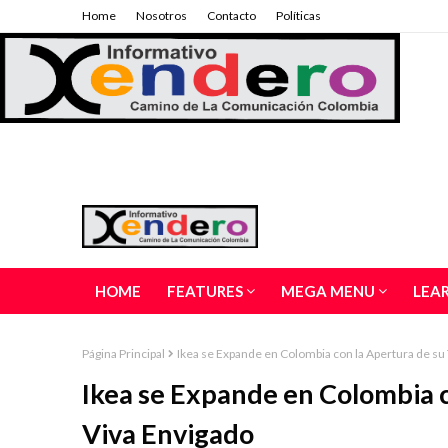
Home
Nosotros
Contacto
Políticas
HOME
FEATURES
MEGA MENU
LEA
Página Principal
Ikea se Expande en Colombia con la Apertura de su
Ikea se Expande en Colombia c
Viva Envigado