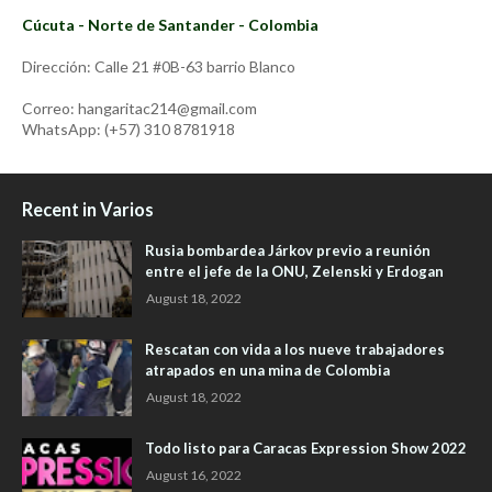
Cúcuta - Norte de Santander - Colombia
Dirección: Calle 21 #0B-63 barrio Blanco
Correo: hangaritac214@gmail.com
WhatsApp: (+57) 310 8781918
Recent in Varios
Rusia bombardea Járkov previo a reunión
entre el jefe de la ONU, Zelenski y Erdogan
August 18, 2022
Rescatan con vida a los nueve trabajadores
atrapados en una mina de Colombia
August 18, 2022
Todo listo para Caracas Expression Show 2022
August 16, 2022