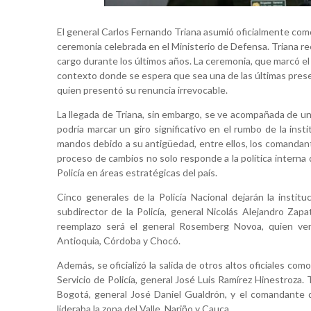
El general Carlos Fernando Triana asumió oficialmente como
ceremonia celebrada en el Ministerio de Defensa. Triana r
cargo durante los últimos años. La ceremonia, que marcó el i
contexto donde se espera que sea una de las últimas prese
quien presentó su renuncia irrevocable.
La llegada de Triana, sin embargo, se ve acompañada de un 
podría marcar un giro significativo en el rumbo de la inst
mandos debido a su antigüedad, entre ellos, los comandant
proceso de cambios no solo responde a la política interna 
Policía en áreas estratégicas del país.
Cinco generales de la Policía Nacional dejarán la instit
subdirector de la Policía, general Nicolás Alejandro Zapa
reemplazo será el general Rosemberg Novoa, quien ven
Antioquia, Córdoba y Chocó.
Además, se oficializó la salida de otros altos oficiales como
Servicio de Policía, general José Luis Ramírez Hinestroza.
Bogotá, general José Daniel Gualdrón, y el comandante d
lideraba la zona del Valle, Nariño y Cauca.