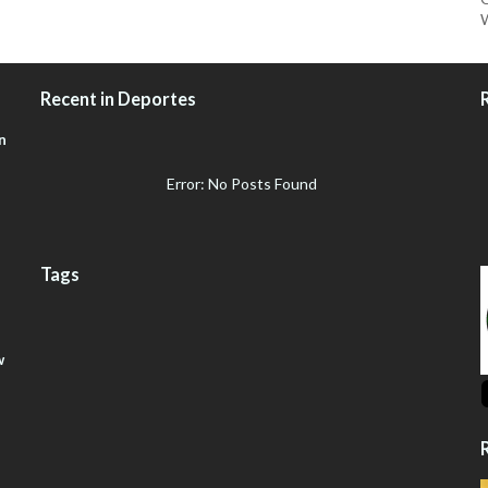
W
Recent in Deportes
n
Error: No Posts Found
Tags
w
R