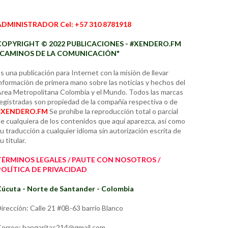
ADMINISTRADOR Cel: +57 310 8781918
COPYRIGHT © 2022 PUBLICACIONES - #XENDERO.FM
"CAMINOS DE LA COMUNICACIÓN"
s una publicación para Internet con la misión de llevar
nformación de primera mano sobre las noticias y hechos del
rea Metropolitana Colombia y el Mundo. Todos las marcas
egistradas son propiedad de la compañía respectiva o de
#XENDERO.FM
Se prohíbe la reproducción total o parcial
e cualquiera de los contenidos que aquí aparezca, así como
u traducción a cualquier idioma sin autorización escrita de
u titular.
TÉRMINOS LEGALES / PAUTE CON NOSOTROS /
POLÍTICA DE PRIVACIDAD
úcuta - Norte de Santander - Colombia
irección: Calle 21 #0B-63 barrio Blanco
orreo: hangaritac214@gmail.com