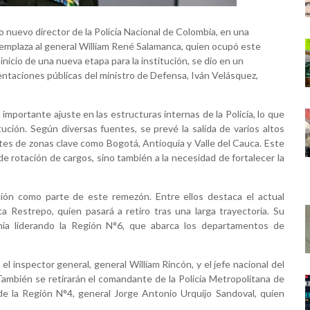
 nuevo director de la Policía Nacional de Colombia, en una
eemplaza al general William René Salamanca, quien ocupó este
nicio de una nueva etapa para la institución, se dio en un
ntaciones públicas del ministro de Defensa, Iván Velásquez,
importante ajuste en las estructuras internas de la Policía, lo que
itución. Según diversas fuentes, se prevé la salida de varios altos
es de zonas clave como Bogotá, Antioquia y Valle del Cauca. Este
de rotación de cargos, sino también a la necesidad de fortalecer la
ución como parte de este remezón. Entre ellos destaca el actual
ta Restrepo, quien pasará a retiro tras una larga trayectoria. Su
ía liderando la Región N°6, que abarca los departamentos de
 el inspector general, general William Rincón, y el jefe nacional del
 También se retirarán el comandante de la Policía Metropolitana de
e la Región N°4, general Jorge Antonio Urquijo Sandoval, quien