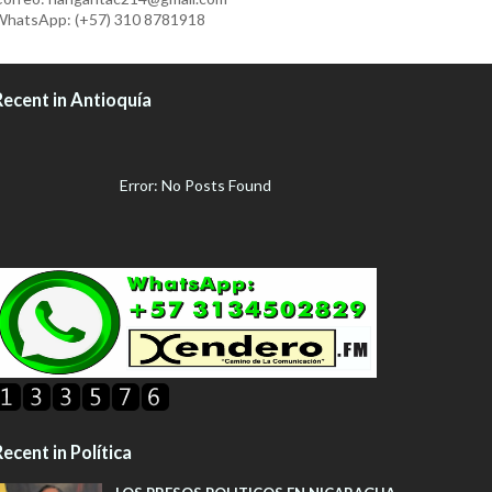
hatsApp: (+57) 310 8781918
Recent in Antioquía
Error: No Posts Found
ecent in Política