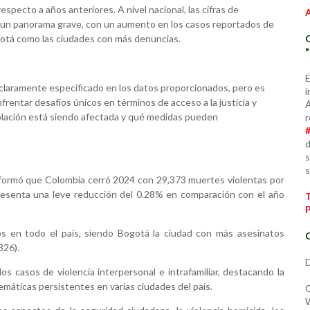
specto a años anteriores. A nivel nacional, las cifras de
an un panorama grave, con un aumento en los casos reportados de
ogotá como las ciudades con más denuncias.
E
 claramente especificado en los datos proporcionados, pero es
i
rentar desafíos únicos en términos de acceso a la justicia y
Á
población está siendo afectada y qué medidas pueden
r
d
s
s
 informó que Colombia cerró 2024 con 29,373 muertes violentas por
epresenta una leve reducción del 0.28% en comparación con el año
os en todo el país, siendo Bogotá la ciudad con más asesinatos
C
326).
D
 casos de violencia interpersonal e intrafamiliar, destacando la
emáticas persistentes en varias ciudades del país.
C
W