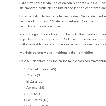
Esta cifra representa una caída con respecto a los 311 ca
sin embargo, sigue siendo una preocupación constante para
En el ámbito de los accidentes viales, Norte de Sant
comparado con los 291 del año anterior. Cúcuta contri
como las principales víctimas.
Sin embargo, es en el tema de los suicidios donde el pan
departamento se reportaron 121 casos, con un aumento 
quitarse la vida, destacando un incremento respecto a los 
Municipios con Mayor Incidencia de Homicidios:
En 2024, después de Cúcuta, los municipios con mayor núm
Villa del Rosario (49)
Ocaña (33)
El Zulia (30)
Ábrego (28)
Tibú (27)
Los Patios (13)
El Carmen (12)