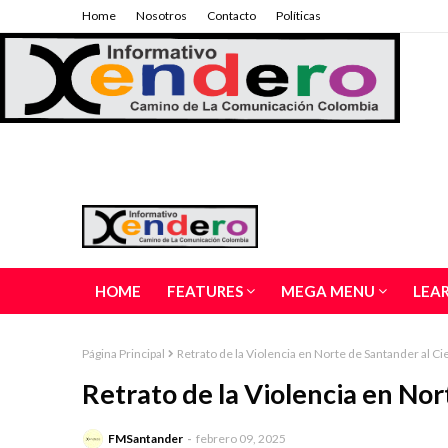
Home
Nosotros
Contacto
Políticas
HOME
FEATURES
MEGA MENU
LEA
Página Principal
Retrato de la Violencia en Norte de Santander al C
Retrato de la Violencia en No
FMSantander
febrero 09, 2025