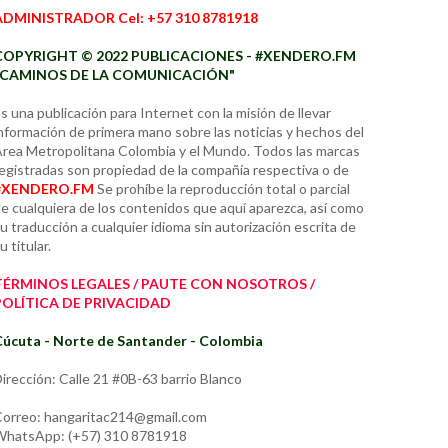
ADMINISTRADOR Cel: +57 310 8781918
COPYRIGHT © 2022 PUBLICACIONES - #XENDERO.FM
"CAMINOS DE LA COMUNICACIÓN"
s una publicación para Internet con la misión de llevar
nformación de primera mano sobre las noticias y hechos del
rea Metropolitana Colombia y el Mundo. Todos las marcas
egistradas son propiedad de la compañía respectiva o de
#XENDERO.FM
Se prohíbe la reproducción total o parcial
e cualquiera de los contenidos que aquí aparezca, así como
u traducción a cualquier idioma sin autorización escrita de
u titular.
TÉRMINOS LEGALES / PAUTE CON NOSOTROS /
POLÍTICA DE PRIVACIDAD
úcuta - Norte de Santander - Colombia
irección: Calle 21 #0B-63 barrio Blanco
orreo: hangaritac214@gmail.com
hatsApp: (+57) 310 8781918