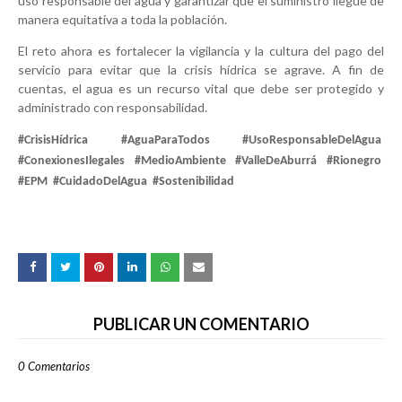
uso responsable del agua y garantizar que el suministro llegue de
manera equitativa a toda la población.
El reto ahora es fortalecer la vigilancia y la cultura del pago del
servicio para evitar que la crisis hídrica se agrave. A fin de
cuentas, el agua es un recurso vital que debe ser protegido y
administrado con responsabilidad.
#CrisisHídrica
#AguaParaTodos
#UsoResponsableDelAgua
#ConexionesIlegales
#MedioAmbiente
#ValleDeAburrá
#Rionegro
#EPM
#CuidadoDelAgua
#Sostenibilidad
PUBLICAR UN COMENTARIO
0 Comentarios