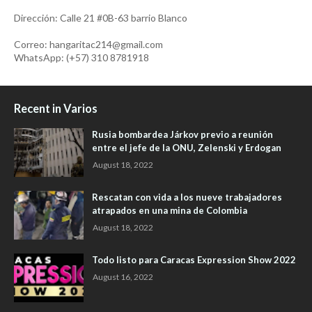
Dirección: Calle 21 #0B-63 barrio Blanco
Correo: hangaritac214@gmail.com
WhatsApp: (+57) 310 8781918
Recent in Varios
Rusia bombardea Járkov previo a reunión
entre el jefe de la ONU, Zelenski y Erdogan
August 18, 2022
Rescatan con vida a los nueve trabajadores
atrapados en una mina de Colombia
August 18, 2022
Todo listo para Caracas Expression Show 2022
August 16, 2022