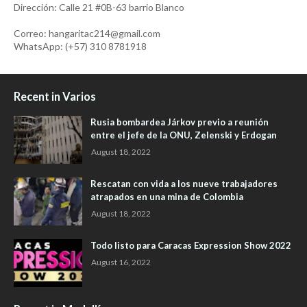
Dirección: Calle 21 #0B-63 barrio Blanco
Correo: hangaritac214@gmail.com
WhatsApp: (+57) 310 8781918
Recent in Varios
Rusia bombardea Járkov previo a reunión
entre el jefe de la ONU, Zelenski y Erdogan
August 18, 2022
Rescatan con vida a los nueve trabajadores
atrapados en una mina de Colombia
August 18, 2022
Todo listo para Caracas Expression Show 2022
August 16, 2022