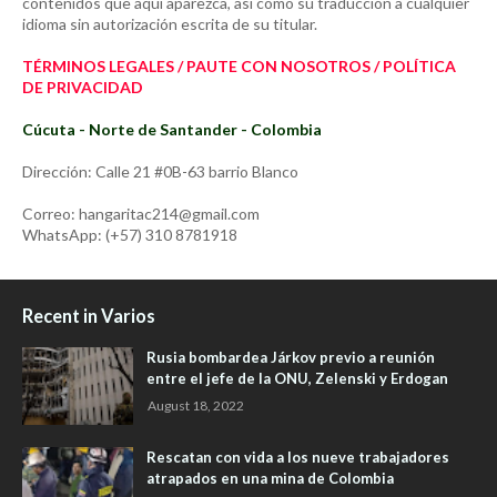
contenidos que aquí aparezca, así como su traducción a cualquier
idioma sin autorización escrita de su titular.
TÉRMINOS LEGALES / PAUTE CON NOSOTROS / POLÍTICA
DE PRIVACIDAD
Cúcuta - Norte de Santander - Colombia
Dirección: Calle 21 #0B-63 barrio Blanco
Correo: hangaritac214@gmail.com
WhatsApp: (+57) 310 8781918
Recent in Varios
Rusia bombardea Járkov previo a reunión
entre el jefe de la ONU, Zelenski y Erdogan
August 18, 2022
Rescatan con vida a los nueve trabajadores
atrapados en una mina de Colombia