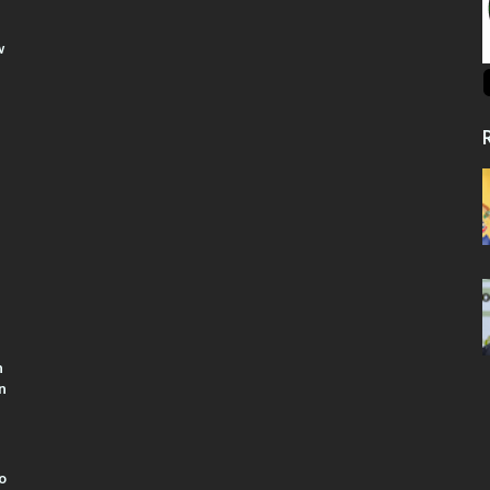
w
R
n
n
o