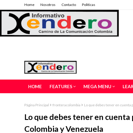
Home
Nosotros
Contacto
Políticas
HOME
FEATURES
MEGA MENU
LEA
Página Principal
fronteracolombia
Lo que debes tener en cuenta p
Lo que debes tener en cuenta p
Colombia y Venezuela