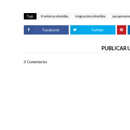
Tags
fronteracolombia
migracioncolombia
pasajevene
Facebook
Twitter
PUBLICAR
0 Comentarios