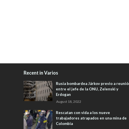
Recent in Varios
Rusia bombardea Járkov previo a reunió
entre el jefe de la ONU, Zelenski y
Erdogan
August 18, 2022
Rescatan con vida a los nueve
trabajadores atrapados en una mina de
Colombia