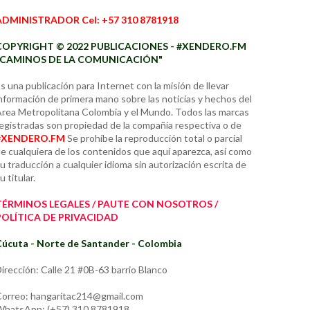
ADMINISTRADOR Cel: +57 310 8781918
COPYRIGHT © 2022 PUBLICACIONES - #XENDERO.FM
"CAMINOS DE LA COMUNICACIÓN"
s una publicación para Internet con la misión de llevar
nformación de primera mano sobre las noticias y hechos del
rea Metropolitana Colombia y el Mundo. Todos las marcas
egistradas son propiedad de la compañía respectiva o de
#XENDERO.FM
Se prohíbe la reproducción total o parcial
e cualquiera de los contenidos que aquí aparezca, así como
u traducción a cualquier idioma sin autorización escrita de
u titular.
TÉRMINOS LEGALES / PAUTE CON NOSOTROS /
POLÍTICA DE PRIVACIDAD
úcuta - Norte de Santander - Colombia
irección: Calle 21 #0B-63 barrio Blanco
orreo: hangaritac214@gmail.com
hatsApp: (+57) 310 8781918