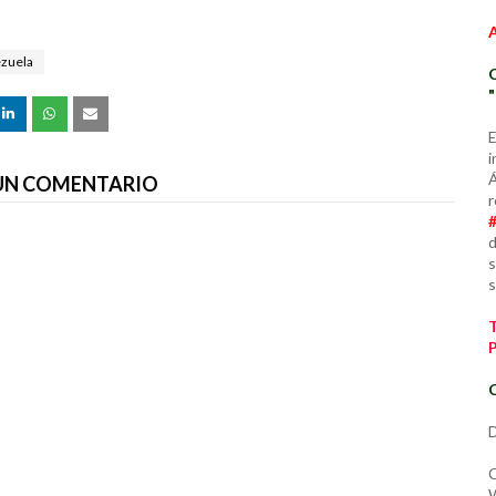
zuela
E
i
Á
 UN COMENTARIO
r
d
s
s
C
D
C
W