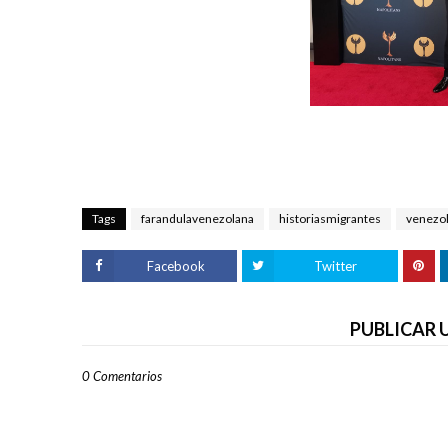
Tags
farandulavenezolana
historiasmigrantes
venezo
Facebook
Twitter
PUBLICAR
0 Comentarios