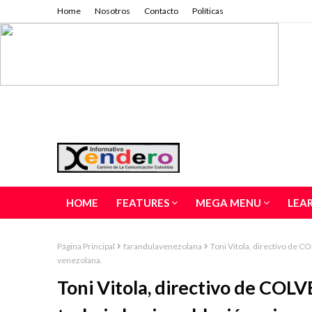
Home
Nosotros
Contacto
Políticas
HOME
FEATURES
MEGA MENU
LEA
Página Principal
farandulavenezolana
Toni Vitola, directivo de 
venezolana.
Toni Vitola, directivo de COL