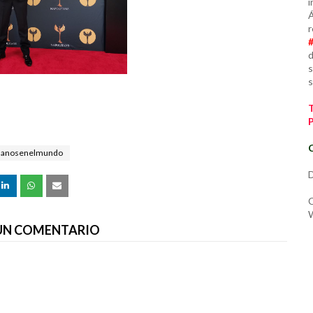
i
Á
r
d
s
s
C
lanosenelmundo
D
C
W
 UN COMENTARIO