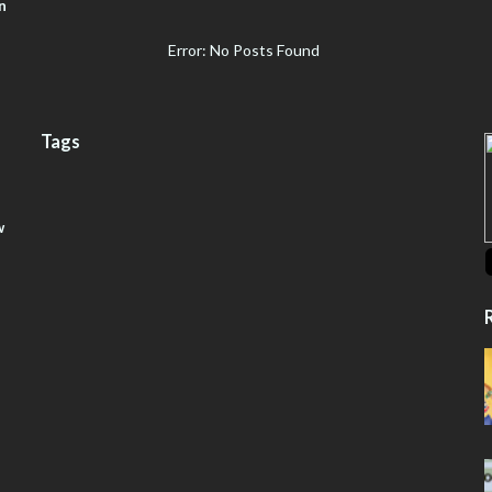
n
Error: No Posts Found
Tags
w
R