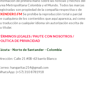
nformación de primera mano sobre las noticias y hechos del
rea Metropolitana Colombia y el Mundo. Todos las marcas
egistradas son propiedad de la compañía respectiva o de
#XENDERO.FM
Se prohíbe la reproducción total o parcial
e cualquiera de los contenidos que aquí aparezca, así como
u traducción a cualquier idioma sin autorización escrita de
u titular.
TÉRMINOS LEGALES / PAUTE CON NOSOTROS /
POLÍTICA DE PRIVACIDAD
úcuta - Norte de Santander - Colombia
irección: Calle 21 #0B-63 barrio Blanco
orreo: hangaritac214@gmail.com
hatsApp: (+57) 310 8781918