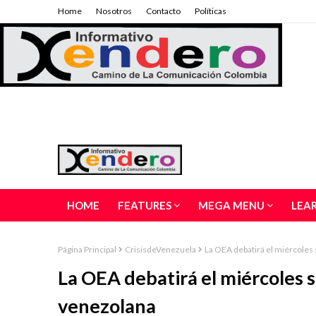
Home
Nosotros
Contacto
Políticas
HOME
FEATURES
MEGA MENU
LEA
Página Principal
CrisisdeVenezuela
La OEA debatirá el miércoles 
La OEA debatirá el miércoles so
venezolana