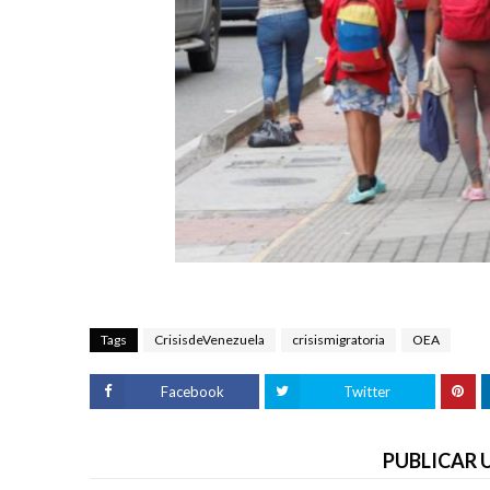
Tags
CrisisdeVenezuela
crisismigratoria
OEA
Facebook
Twitter
PUBLICAR