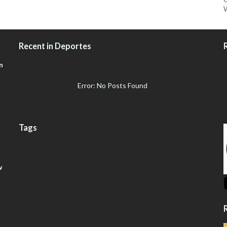
W
Recent in Deportes
n
Error: No Posts Found
Tags
w
R