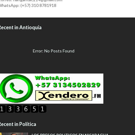
hatsApp: (+57) 310 8781918
Recent in Antioquía
Error: No Posts Found
ecent in Política