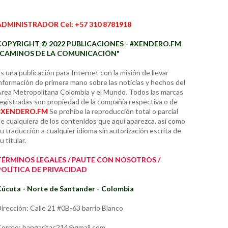
ADMINISTRADOR Cel: +57 310 8781918
COPYRIGHT © 2022 PUBLICACIONES - #XENDERO.FM
"CAMINOS DE LA COMUNICACIÓN"
s una publicación para Internet con la misión de llevar
nformación de primera mano sobre las noticias y hechos del
rea Metropolitana Colombia y el Mundo. Todos las marcas
egistradas son propiedad de la compañía respectiva o de
#XENDERO.FM
Se prohíbe la reproducción total o parcial
e cualquiera de los contenidos que aquí aparezca, así como
u traducción a cualquier idioma sin autorización escrita de
u titular.
TÉRMINOS LEGALES / PAUTE CON NOSOTROS /
POLÍTICA DE PRIVACIDAD
úcuta - Norte de Santander - Colombia
irección: Calle 21 #0B-63 barrio Blanco
orreo: hangaritac214@gmail.com