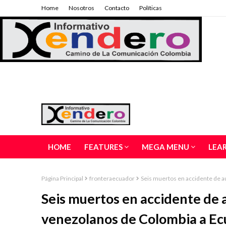
Home
Nosotros
Contacto
Políticas
HOME
FEATURES
MEGA MENU
LEA
Página Principal
fronteraecuador
Seis muertos en accidente de 
Seis muertos en accidente de
venezolanos de Colombia a E