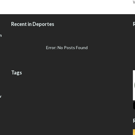
W
Recent in Deportes
n
Error: No Posts Found
Tags
w
R