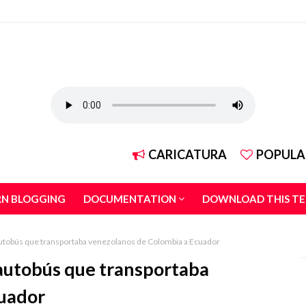
CARICATURA
POPULA
RN BLOGGING
DOCUMENTATION
DOWNLOAD THIS T
autobús que transportaba venezolanos de Colombia a Ecuador
 autobús que transportaba
cuador