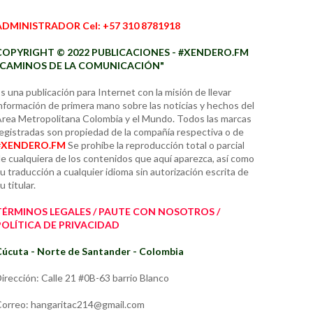
ADMINISTRADOR Cel: +57 310 8781918
COPYRIGHT © 2022 PUBLICACIONES - #XENDERO.FM
"CAMINOS DE LA COMUNICACIÓN"
s una publicación para Internet con la misión de llevar
nformación de primera mano sobre las noticias y hechos del
rea Metropolitana Colombia y el Mundo. Todos las marcas
egistradas son propiedad de la compañía respectiva o de
#XENDERO.FM
Se prohíbe la reproducción total o parcial
e cualquiera de los contenidos que aquí aparezca, así como
u traducción a cualquier idioma sin autorización escrita de
u titular.
TÉRMINOS LEGALES / PAUTE CON NOSOTROS /
POLÍTICA DE PRIVACIDAD
úcuta - Norte de Santander - Colombia
irección: Calle 21 #0B-63 barrio Blanco
orreo: hangaritac214@gmail.com