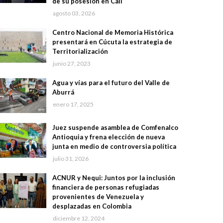
de su posesión en Cali
agosto 03, 2026
Centro Nacional de Memoria Histórica
presentará en Cúcuta la estrategia de
Territorialización
junio 27, 2023
Agua y vías para el futuro del Valle de
Aburrá
enero 17, 2025
Juez suspende asamblea de Comfenalco
Antioquia y frena elección de nueva
junta en medio de controversia política
julio 31, 2026
ACNUR y Nequi: Juntos por la inclusión
financiera de personas refugiadas
provenientes de Venezuela y
desplazadas en Colombia
diciembre 12, 2024