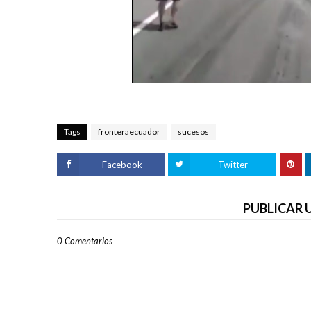
Tags
fronteraecuador
sucesos
Facebook
Twitter
PUBLICAR
0 Comentarios