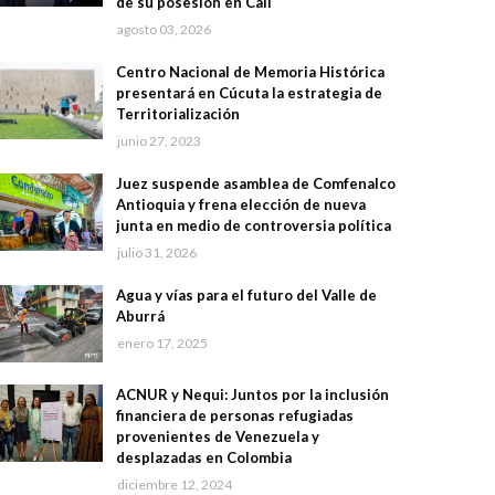
de su posesión en Cali
agosto 03, 2026
Centro Nacional de Memoria Histórica
presentará en Cúcuta la estrategia de
Territorialización
junio 27, 2023
Juez suspende asamblea de Comfenalco
Antioquia y frena elección de nueva
junta en medio de controversia política
julio 31, 2026
Agua y vías para el futuro del Valle de
Aburrá
enero 17, 2025
ACNUR y Nequi: Juntos por la inclusión
financiera de personas refugiadas
provenientes de Venezuela y
desplazadas en Colombia
diciembre 12, 2024