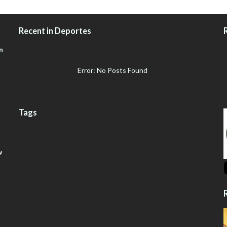
Recent in Deportes
n
Error: No Posts Found
Tags
w
R