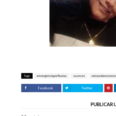
Tags
emergenciaporlluvias
sucesos
venezolanosene
Facebook
Twitter
PUBLICAR