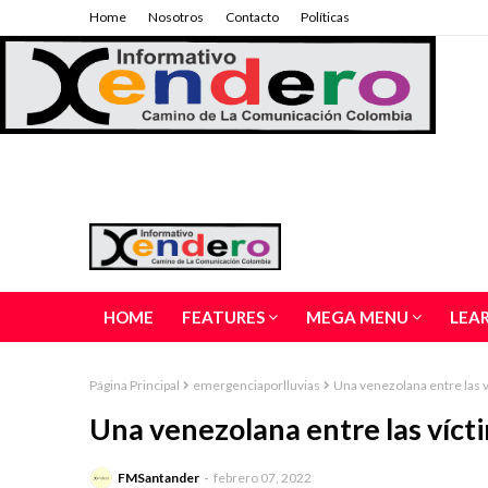
Home
Nosotros
Contacto
Políticas
HOME
FEATURES
MEGA MENU
LEA
Página Principal
emergenciaporlluvias
Una venezolana entre las 
Una venezolana entre las víct
FMSantander
febrero 07, 2022