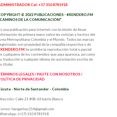
ADMINISTRADOR Cel: +57 310 8781918
COPYRIGHT © 2022 PUBLICACIONES - #XENDERO.FM
"CAMINOS DE LA COMUNICACIÓN"
s una publicación para Internet con la misión de llevar
nformación de primera mano sobre las noticias y hechos del
rea Metropolitana Colombia y el Mundo. Todos las marcas
egistradas son propiedad de la compañía respectiva o de
#XENDERO.FM
Se prohíbe la reproducción total o parcial
e cualquiera de los contenidos que aquí aparezca, así como
u traducción a cualquier idioma sin autorización escrita de
u titular.
TÉRMINOS LEGALES / PAUTE CON NOSOTROS /
POLÍTICA DE PRIVACIDAD
úcuta - Norte de Santander - Colombia
irección: Calle 21 #0B-63 barrio Blanco
orreo: hangaritac214@gmail.com
hatsApp: (+57) 310 8781918