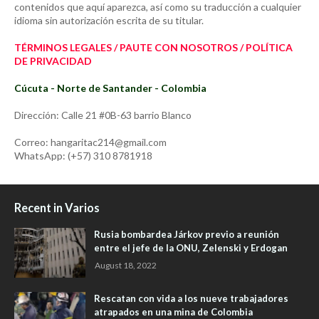
contenidos que aquí aparezca, así como su traducción a cualquier
idioma sin autorización escrita de su titular.
TÉRMINOS LEGALES / PAUTE CON NOSOTROS / POLÍTICA
DE PRIVACIDAD
Cúcuta - Norte de Santander - Colombia
Dirección: Calle 21 #0B-63 barrio Blanco
Correo: hangaritac214@gmail.com
WhatsApp: (+57) 310 8781918
Recent in Varios
Rusia bombardea Járkov previo a reunión
entre el jefe de la ONU, Zelenski y Erdogan
August 18, 2022
Rescatan con vida a los nueve trabajadores
atrapados en una mina de Colombia