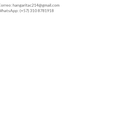
orreo: hangaritac214@gmail.com
hatsApp: (+57) 310 8781918