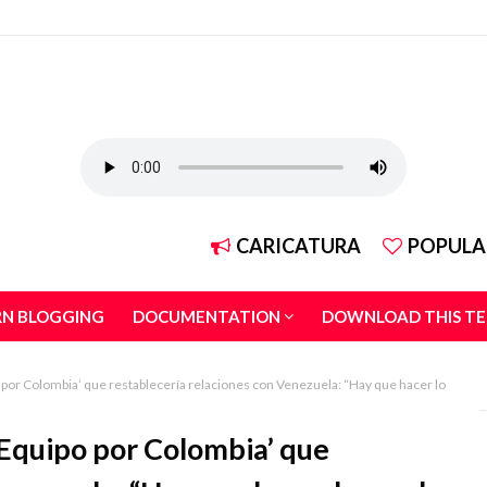
CARICATURA
POPULA
RN BLOGGING
DOCUMENTATION
DOWNLOAD THIS T
 por Colombia’ que restablecería relaciones con Venezuela: “Hay que hacer lo
‘Equipo por Colombia’ que