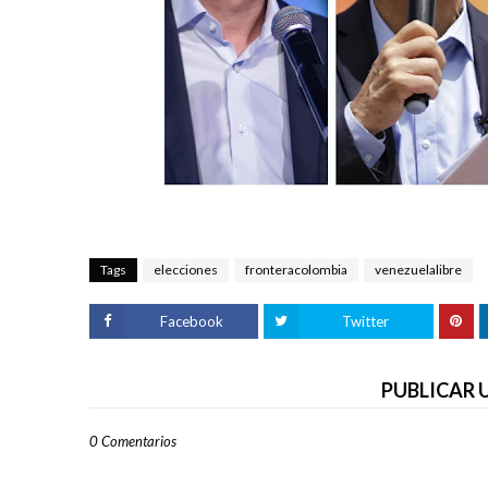
Tags
elecciones
fronteracolombia
venezuelalibre
Facebook
Twitter
PUBLICAR
0 Comentarios