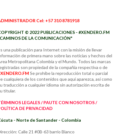
ADMINISTRADOR Cel: +57 310 8781918
COPYRIGHT © 2022 PUBLICACIONES - #XENDERO.FM
"CAMINOS DE LA COMUNICACIÓN"
s una publicación para Internet con la misión de llevar
nformación de primera mano sobre las noticias y hechos del
rea Metropolitana Colombia y el Mundo. Todos las marcas
egistradas son propiedad de la compañía respectiva o de
#XENDERO.FM
Se prohíbe la reproducción total o parcial
e cualquiera de los contenidos que aquí aparezca, así como
u traducción a cualquier idioma sin autorización escrita de
u titular.
TÉRMINOS LEGALES / PAUTE CON NOSOTROS /
POLÍTICA DE PRIVACIDAD
úcuta - Norte de Santander - Colombia
irección: Calle 21 #0B-63 barrio Blanco