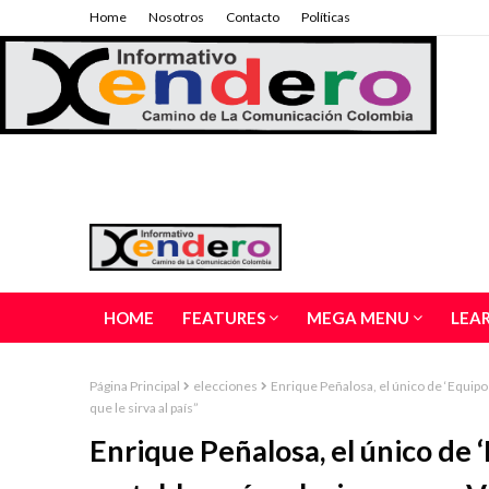
Home
Nosotros
Contacto
Políticas
HOME
FEATURES
MEGA MENU
LEA
Página Principal
elecciones
Enrique Peñalosa, el único de ‘Equipo
que le sirva al país”
Enrique Peñalosa, el único de 