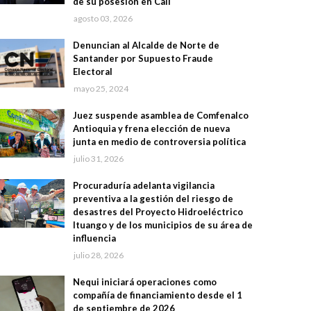
de su posesión en Cali
agosto 03, 2026
Denuncian al Alcalde de Norte de
Santander por Supuesto Fraude
Electoral
mayo 25, 2024
Juez suspende asamblea de Comfenalco
Antioquia y frena elección de nueva
junta en medio de controversia política
julio 31, 2026
Procuraduría adelanta vigilancia
preventiva a la gestión del riesgo de
desastres del Proyecto Hidroeléctrico
Ituango y de los municipios de su área de
influencia
julio 28, 2026
Nequi iniciará operaciones como
compañía de financiamiento desde el 1
de septiembre de 2026