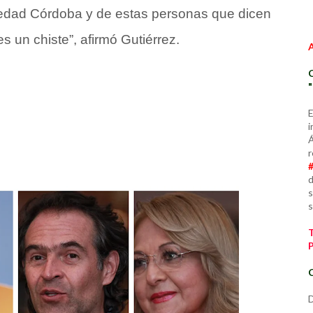
 Piedad Córdoba y de estas personas que dicen
 un chiste”, afirmó Gutiérrez.
E
i
Á
r
d
s
s
C
D