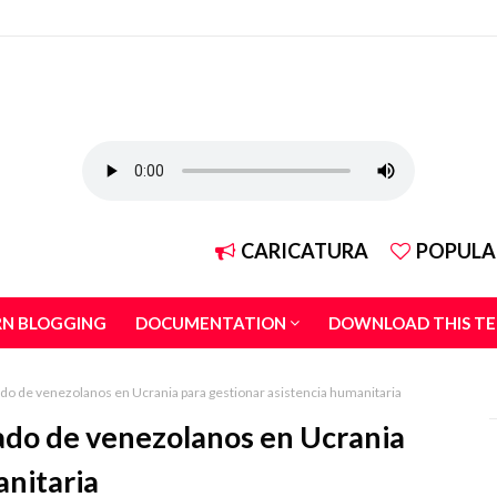
CARICATURA
POPULA
RN BLOGGING
DOCUMENTATION
DOWNLOAD THIS T
tado de venezolanos en Ucrania para gestionar asistencia humanitaria
tado de venezolanos en Ucrania
anitaria