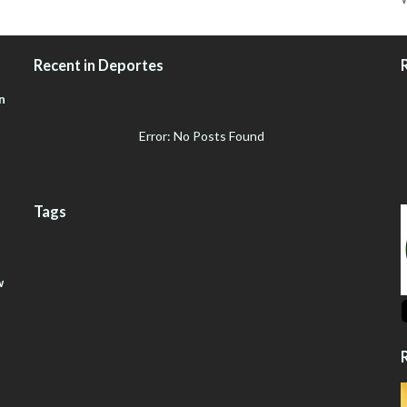
Recent in Deportes
n
Error: No Posts Found
Tags
w
R