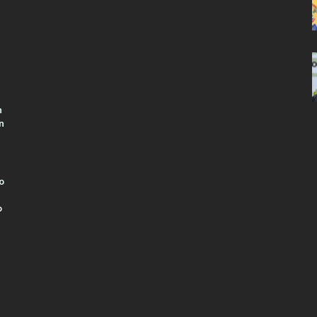
n
n
o
o