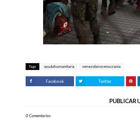
Tags
ayudahumanitaria
venezolanosenucrania
Facebook
Twitter
PUBLICAR
0 Comentarios