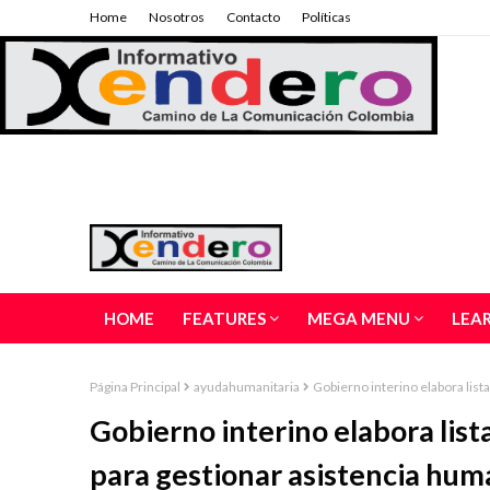
Home
Nosotros
Contacto
Políticas
HOME
FEATURES
MEGA MENU
LEA
Página Principal
ayudahumanitaria
Gobierno interino elabora lis
Gobierno interino elabora lis
para gestionar asistencia hum