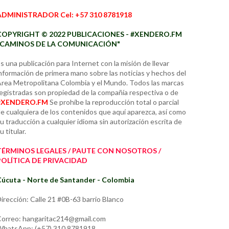
ADMINISTRADOR Cel: +57 310 8781918
COPYRIGHT © 2022 PUBLICACIONES - #XENDERO.FM
"CAMINOS DE LA COMUNICACIÓN"
s una publicación para Internet con la misión de llevar
nformación de primera mano sobre las noticias y hechos del
rea Metropolitana Colombia y el Mundo. Todos las marcas
egistradas son propiedad de la compañía respectiva o de
#XENDERO.FM
Se prohíbe la reproducción total o parcial
e cualquiera de los contenidos que aquí aparezca, así como
u traducción a cualquier idioma sin autorización escrita de
u titular.
TÉRMINOS LEGALES / PAUTE CON NOSOTROS /
POLÍTICA DE PRIVACIDAD
úcuta - Norte de Santander - Colombia
irección: Calle 21 #0B-63 barrio Blanco
orreo: hangaritac214@gmail.com
hatsApp: (+57) 310 8781918