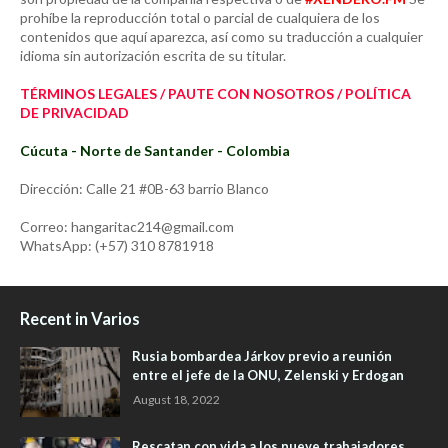
prohíbe la reproducción total o parcial de cualquiera de los
contenidos que aquí aparezca, así como su traducción a cualquier
idioma sin autorización escrita de su titular.
TÉRMINOS LEGALES / PAUTE CON NOSOTROS / POLÍTICA
DE PRIVACIDAD
Cúcuta - Norte de Santander - Colombia
Dirección: Calle 21 #0B-63 barrio Blanco
Correo: hangaritac214@gmail.com
WhatsApp: (+57) 310 8781918
Recent in Varios
Rusia bombardea Járkov previo a reunión
entre el jefe de la ONU, Zelenski y Erdogan
August 18, 2022
Rescatan con vida a los nueve trabajadores