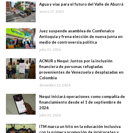
Agua y vías para el futuro del Valle de Aburrá
enero 17, 2025
Juez suspende asamblea de Comfenalco
Antioquia y frena elección de nueva junta en
medio de controversia política
julio 31, 2026
ACNUR y Nequi: Juntos por la inclusión
financiera de personas refugiadas
provenientes de Venezuela y desplazadas en
Colombia
diciembre 12, 2024
Nequi iniciará operaciones como compañía de
financiamiento desde el 1 de septiembre de
2026
julio 31, 2026
ITM marca un hito en la educación inclusiva
con la primera promoción de intérpretes y