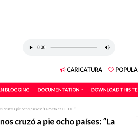
CARICATURA
POPULA
RN BLOGGING
DOCUMENTATION
DOWNLOAD THIS T
 cruzó a pie ocho países: “La meta es EE. UU.”
os cruzó a pie ocho países: “La