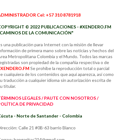
ADMINISTRADOR Cel: +57 310 8781918
COPYRIGHT © 2022 PUBLICACIONES - #XENDERO.FM
"CAMINOS DE LA COMUNICACIÓN"
s una publicación para Internet con la misión de llevar
nformación de primera mano sobre las noticias y hechos del
rea Metropolitana Colombia y el Mundo. Todos las marcas
egistradas son propiedad de la compañía respectiva o de
#XENDERO.FM
Se prohíbe la reproducción total o parcial
e cualquiera de los contenidos que aquí aparezca, así como
u traducción a cualquier idioma sin autorización escrita de
u titular.
TÉRMINOS LEGALES / PAUTE CON NOSOTROS /
POLÍTICA DE PRIVACIDAD
úcuta - Norte de Santander - Colombia
irección: Calle 21 #0B-63 barrio Blanco
orreo: hangaritac214@gmail.com