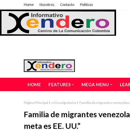
Home
Nosotros
Contacto
Políticas
HOME
FEATURES
MEGA MENU
LEA
Página Principal
crisismigratoria
Familia de migrantes venezolanos
Familia de migrantes venezolan
meta es EE. UU.”