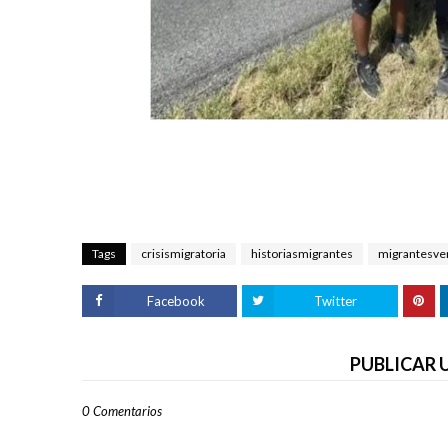
Tags
crisismigratoria
historiasmigrantes
migrantesve
Facebook
Twitter
PUBLICAR
0 Comentarios