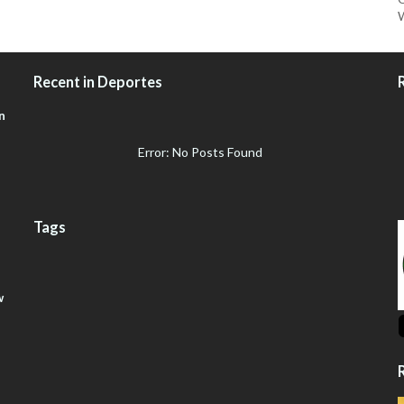
W
Recent in Deportes
n
Error: No Posts Found
Tags
w
R