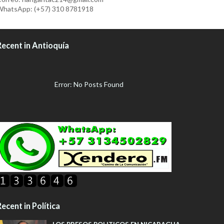
hatsApp: (+57) 310 8781918
Recent in Antioquía
Error: No Posts Found
ecent in Política